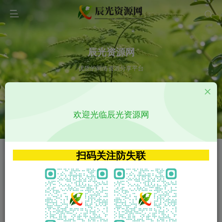
辰光资源网
优质的网络资源分享平台
请输入您想搜索的内容,如:app源码
欢迎光临辰光资源网
VIP特权介绍
APP源码
VIP特权介绍
APP源码
扫码关注防失联
VIP特权介绍
影视源码
火
GO
VIP特权介绍
影视源码
‹
›