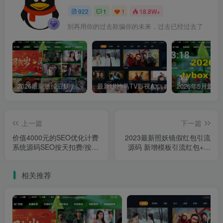
922
1
1
18.8W+
别再用你的过去欺骗你的未来，过去已经过去了
2026最新版绿豆UI9双端影视APP源码
最新UI神马TV影视APP源码 乐檬影视苹果CMS后台 包含前后端源码
上一篇
下一篇
价值4000元的SEO优化计费
2023最新照妖镜假红包引流
系统源码SEO按天扣费/按效
源码 新增模板引流红包+恶
果计费整站源码
搞+QQ防举报
相关推荐