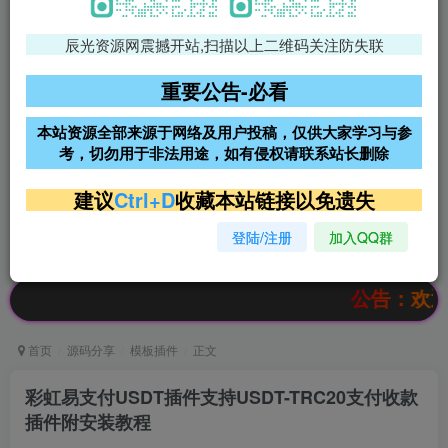
辰光资源网震撼开站,扫描以上二维码关注防失联
免费领支付宝红包
腾讯轻量4核4G3M服务器38元/
年
重要公告-必看
阿里云2核2G200M服务器68元/
雨云高防免备案服务器
本站资源全部来源于网络及用户投稿，仅供大家学习与参
年
考，切勿用于非法用途，如有侵权请联系站长删除
超低价文字广告位招租
超低价文字广告位招租
建议
Ctrl+D
收藏本站链接以免遗失
登陆/注册
加入QQ群
超低价文字广告位招租
超低价文字广告位招租
公告：欢迎访问辰
首页
源码分享
模板插件
正文
彩虹易支付USDT插件支持USDT-TRC20支付收款
插件附安装教程