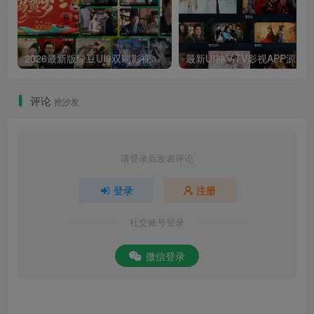
2026最新版绿豆UI9双端影视APP源码
最新UI神马TV影视APP源码 乐檬影视
评论
抢沙发
请登录后发表评论
登录
注册
社交账号登录
微信登录