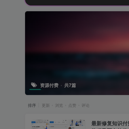
资源付费
共7篇
排序
更新
浏览
点赞
评论
最新修复知识付费