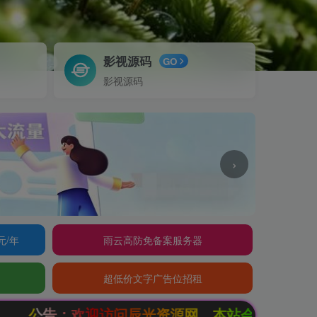
影视源码
GO
影视源码
›
元/年
雨云高防免备案服务器
超低价文字广告位招租
访问辰光资源网，本站会员限时特惠，SVIP终生会