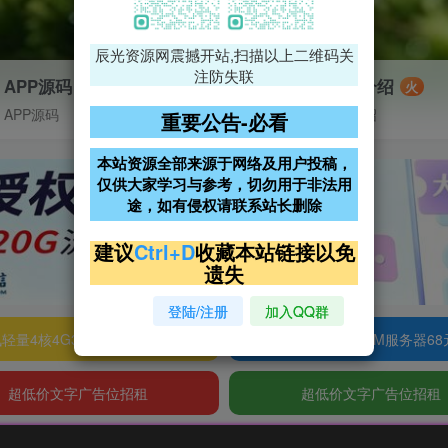
辰光资源网震撼开站,扫描以上二维码关
注防失联
APP源码
VIP特权介绍
火
APP源码
VIP特权介绍
重要公告-必看
本站资源全部来源于网络及用户投稿，
仅供大家学习与参考，切勿用于非法用
途，如有侵权请联系站长删除
建议
Ctrl+D
收藏本站链接以免
遗失
登陆/注册
加入QQ群
轻量4核4G3M服务器38元/年
阿里云2核2G200M服务器68
超低价文字广告位招租
超低价文字广告位招租
公告：欢迎