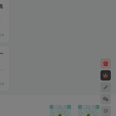
视
子比主题、RiPro主题、DUX主题、7B2主题等等都不相上下，很多资源站都是用的这款主题，它是基于E...
9
广
建星宿UI，您需要准备备用域名、服务器和微信小程序账号。目前，最新版的星宿UI是2.51版本。 星宿UI提供了多项功能，包括文章展示、文章分类、资源链接下载和轮播图等。此外，还支...
6