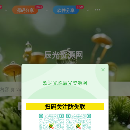
术
源码
软件
源码分享
软件分享
辰光资源网
优质的网络资源分享平台
欢迎光临辰光资源网
容,如:app源码
扫码关注防失联
影视
tvbox
神马
getapp
原神
Uniapp