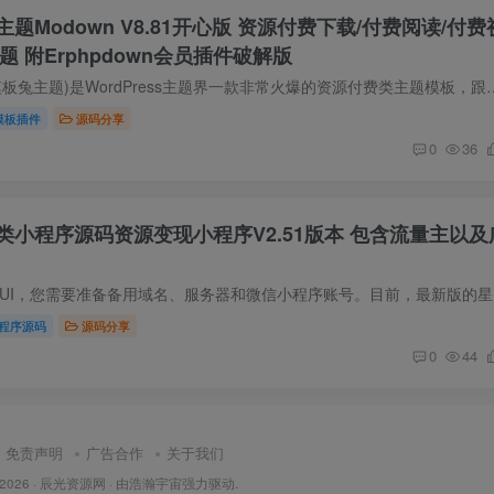
题Modown V8.81开心版 资源付费下载/付费阅读/付费
s主题 附Erphpdown会员插件破解版
源码简介 Modown(模板兔主题)是WordPress主题界一款非常火爆的资源付费类主题模板，跟非常有名的
模板插件
源码分享
0
36
类小程序源码资源变现小程序V2.51版本 包含流量主以及
源码简介 要搭
程序源码
源码分享
0
44
免责声明
广告合作
关于我们
 2026 ·
辰光资源网
· 由
浩瀚宇宙
强力驱动.