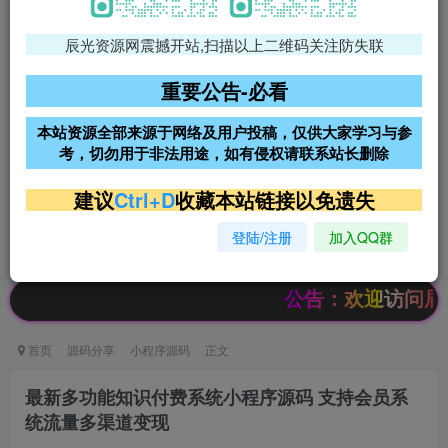
辰光资源网震撼开站,扫描以上二维码关注防失联
免费领支付宝红包
腾讯轻量4核4G3M服务器38元/
年
重要公告-必看
阿里云2核2G200M服务器68元/
雨云高防免备案服务器
本站资源全部来源于网络及用户投稿，仅供大家学习与参
年
考，切勿用于非法用途，如有侵权请联系站长删除
超低价文字广告位招租
超低价文字广告位招租
建议
Ctrl+D
收藏本站链接以免遗失
登陆/注册
加入QQ群
超低价文字广告位招租
超低价文字广告位招租
公告：欢迎访问辰光资源网，本站会
首页
源码分享
小程序源码
正文
最新多功能知识付费系统小程序源码 支持会员系
统流量多渠道变现