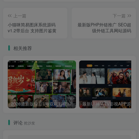
上一篇
下一篇
小猫咪简易图床系统源码
最新版PHP外链推广 SEO超
v1.2带后台 支持图片鉴黄
级外链工具网站源码
相关推荐
2026最新版绿豆UI9双端影视APP源码
最新UI神马TV影视APP源码 乐檬影视
评论
抢沙发