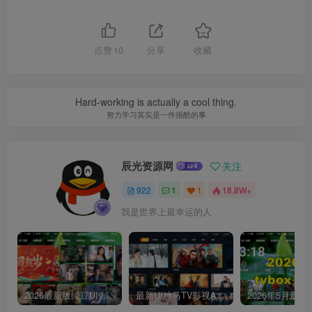
点赞
10
分享
收藏
Hard-working is actually a cool thing.
努力学习其实是一件很酷的事
辰光资源网
关注
922
1
1
18.8W+
我是世界上最幸运的人
2026最新版绿豆UI9双端影视APP源码
最新UI神马TV影视APP源码 乐檬影视苹果CMS后台 包含前后端源码