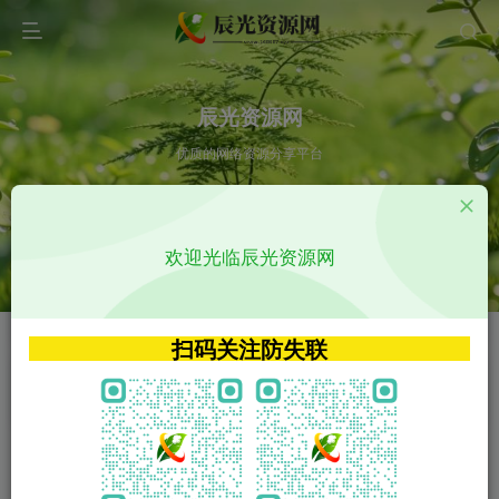
辰光资源网
优质的网络资源分享平台
请输入您想搜索的内容,如:app源码
欢迎光临辰光资源网
VIP特权介绍
APP源码
VIP特权介绍
APP源码
扫码关注防失联
VIP特权介绍
影视源码
火
GO
VIP特权介绍
影视源码
‹
›