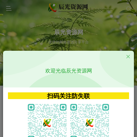
辰光资源网
优质的网络资源分享平台
请输入您想搜索的内容,如:app源码
欢迎光临辰光资源网
VIP特权介绍
APP源码
VIP特权介绍
APP源码
扫码关注防失联
VIP特权介绍
影视源码
火
GO
VIP特权介绍
影视源码
‹
›