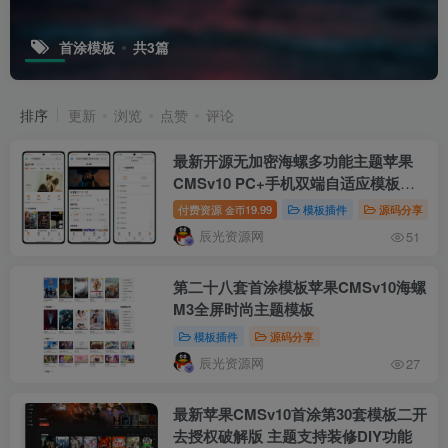
首涂模板
共3篇
排序
更新
浏览
点赞
评论
最新开源无加密海螺多功能主题苹果
CMSv10 PC+手机双端自适应模板修
复版
付费资源
19.99
模板插件
源码分享
金币
辰光资源网
51
第二十八套首涂模板苹果CMSv10海螺
M3全屏时尚主题模板
模板插件
源码分享
辰光资源网
27
最新苹果CMSv10首涂第30套模板二开
去授权破解版 主题支持装修DIY功能