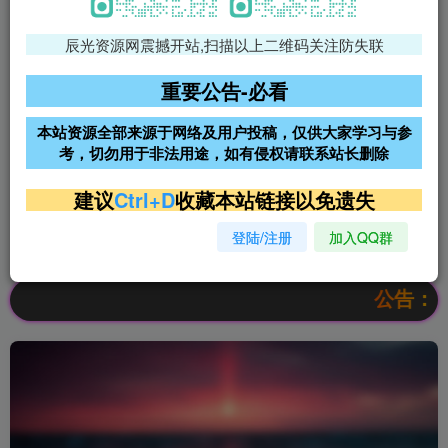
辰光资源网震撼开站,扫描以上二维码关注防失联
免费领支付宝红包
腾讯轻量4核4G3M服务器38元/
年
重要公告-必看
阿里云2核2G200M服务器68元/
雨云高防免备案服务器
本站资源全部来源于网络及用户投稿，仅供大家学习与参
年
考，切勿用于非法用途，如有侵权请联系站长删除
超低价文字广告位招租
超低价文字广告位招租
建议
Ctrl+D
收藏本站链接以免遗失
登陆/注册
加入QQ群
超低价文字广告位招租
超低价文字广告位招租
公告：欢迎