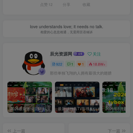
点赞
12
分享
收藏
love understands love; it needs no talk.
相爱的心息息相通，无需用言语倾诉
辰光资源网
关注
922
1
1
18.8W+
那些单独飞翔的人拥有最强大的翅膀
2026最新版绿豆UI9双端影视APP源码
最新UI神马TV影视APP源码 乐檬影视苹果CMS后台 包含前后端源码
上一篇
下一篇