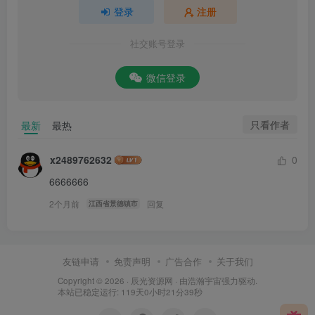
登录
注册
社交账号登录
微信登录
只看作者
最新
最热
x2489762632
0
6666666
2个月前
回复
江西省景德镇市
友链申请
免责声明
广告合作
关于我们
Copyright © 2026 ·
辰光资源网
· 由
浩瀚宇宙
强力驱动.
本站已稳定运行: 119天0小时21分40秒