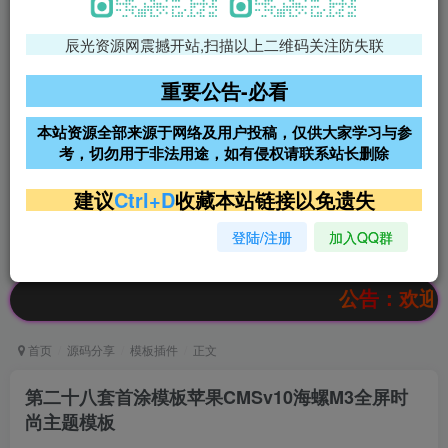
辰光资源网震撼开站,扫描以上二维码关注防失联
免费领支付宝红包
腾讯轻量4核4G3M服务器38元/
年
重要公告-必看
阿里云2核2G200M服务器68元/
雨云高防免备案服务器
本站资源全部来源于网络及用户投稿，仅供大家学习与参
年
考，切勿用于非法用途，如有侵权请联系站长删除
超低价文字广告位招租
超低价文字广告位招租
建议
Ctrl+D
收藏本站链接以免遗失
登陆/注册
加入QQ群
超低价文字广告位招租
超低价文字广告位招租
公告：欢迎访问辰光
首页
源码分享
模板插件
正文
第二十八套首涂模板苹果CMSv10海螺M3全屏时
尚主题模板