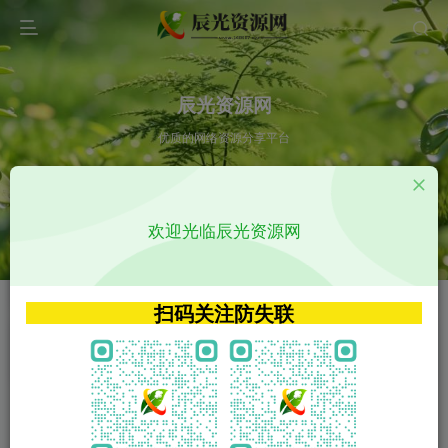
辰光资源网
优质的网络资源分享平台
请输入您想搜索的内容,如:app源码
欢迎光临辰光资源网
VIP特权介绍
APP源码
VIP特权介绍
APP源码
扫码关注防失联
VIP特权介绍
影视源码
火
GO
VIP特权介绍
影视源码
‹
›