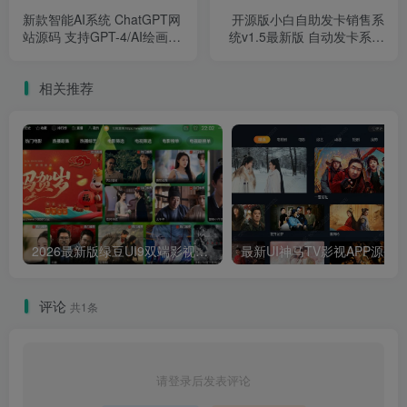
新款智能AI系统 ChatGPT网
开源版小白自助发卡销售系
站源码 支持GPT-4/AI绘画功
统v1.5最新版 自动发卡系统
能/带会员中心可购买套餐
网站源码
相关推荐
2026最新版绿豆UI9双端影视APP源码
最新UI神马TV影视APP源码 乐檬影视
评论
共1条
请登录后发表评论