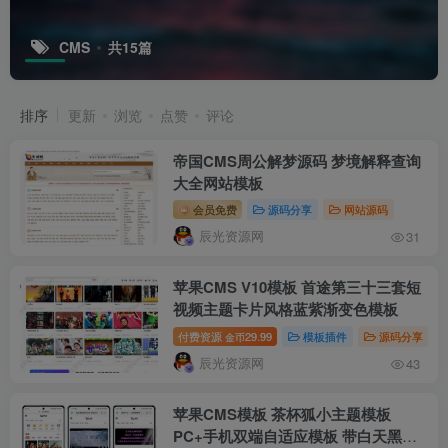
CMS
共15篇
排序
更新
浏览
点赞
评论
帝国CMS周公解梦源码 梦境解释查询
大全网站模板
会员免费
源码分享
网站源码
辰光资源网
31
苹果CMS V10模板 首途第三十三套短
视频主题卡片风格蓝紫渐变色模板
付费资源
29.99
模板插件
源码分享
金币
辰光资源网
43
苹果CMS模板 茶杯狐小主题模板
PC+手机双端自适应模板 带白天黑夜