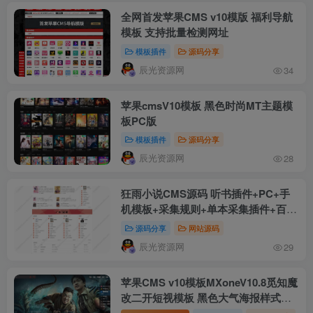
全网首发苹果CMS v10模版 福利导航
模板 支持批量检测网址
模板插件
源码分享
辰光资源网
34
苹果cmsV10模板 黑色时尚MT主题模
板PC版
模板插件
源码分享
辰光资源网
28
狂雨小说CMS源码 听书插件+PC+手
机模板+采集规则+单本采集插件+百度
推送插件+七牛存储插件 KYXSCMS小
源码分享
网站源码
说网站源码
辰光资源网
29
苹果CMS v10模板MXoneV10.8觅知魔
改二开短视模板 黑色大气海报样式主
题