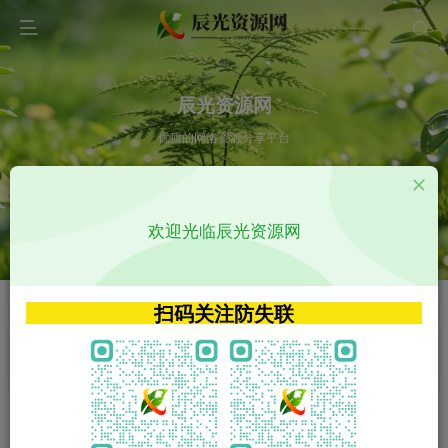
辰光资源网
优质的网络资源分享平台
请输入您想搜索的内容,如:app源码
欢迎光临辰光资源网
VIP特权介绍
APP源码
VIP特权介绍
APP源码
扫码关注防失联
VIP特权介绍
影视源码
火
GO
VIP特权介绍
影视源码
‹
›