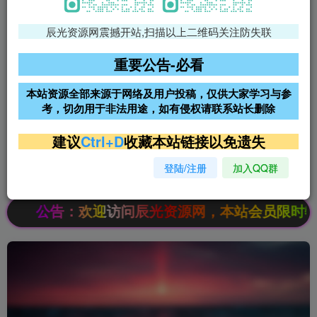
辰光资源网震撼开站,扫描以上二维码关注防失联
免费领支付宝红包
腾讯轻量4核4G3M服务器38元/
年
重要公告-必看
阿里云2核2G200M服务器68元/
雨云高防免备案服务器
本站资源全部来源于网络及用户投稿，仅供大家学习与参
年
考，切勿用于非法用途，如有侵权请联系站长删除
超低价文字广告位招租
超低价文字广告位招租
建议
Ctrl+D
收藏本站链接以免遗失
登陆/注册
加入QQ群
超低价文字广告位招租
超低价文字广告位招租
公告：欢迎访问辰光资源网，本站会员限时特惠，SV