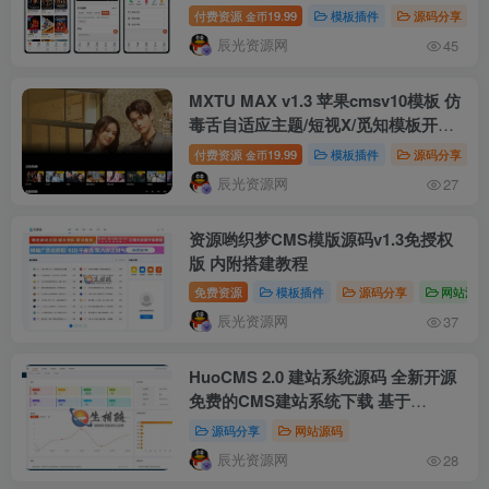
风格
付费资源
19.99
模板插件
源码分享
金币
辰光资源网
45
MXTU MAX v1.3 苹果cmsv10模板 仿
毒舌自适应主题/短视X/觅知模板开源
版源码
付费资源
19.99
模板插件
源码分享
金币
辰光资源网
27
资源哟织梦CMS模版源码v1.3免授权
版 内附搭建教程
免费资源
模板插件
源码分享
网站源
辰光资源网
37
HuoCMS 2.0 建站系统源码 全新开源
免费的CMS建站系统下载 基于
thinkphp内核开发
源码分享
网站源码
辰光资源网
28