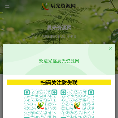
辰光资源网
优质的网络资源分享平台
请输入您想搜索的内容,如:app源码
欢迎光临辰光资源网
VIP特权介绍
APP源码
VIP特权介绍
APP源码
扫码关注防失联
VIP特权介绍
影视源码
火
GO
VIP特权介绍
影视源码
‹
›