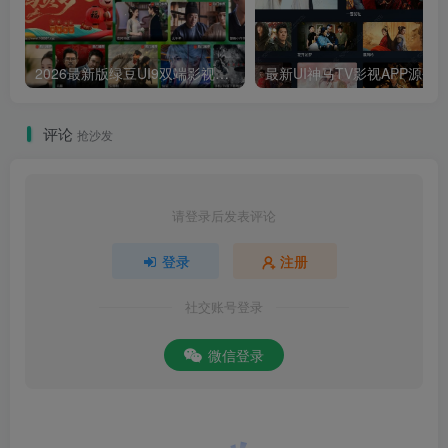
2026最新版绿豆UI9双端影视APP源码
最新UI神马TV影视APP源码 乐檬影视
评论
抢沙发
请登录后发表评论
登录
注册
社交账号登录
微信登录