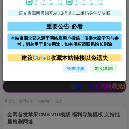
辰光资源网震撼开站,扫描以上二维码关注防失联
免费领支付宝红包
腾讯轻量4核4G3M服务器38元/
年
重要公告-必看
阿里云2核2G200M服务器68元/
雨云高防免备案服务器
本站资源全部来源于网络及用户投稿，仅供大家学习与参
年
考，切勿用于非法用途，如有侵权请联系站长删除
超低价文字广告位招租
超低价文字广告位招租
建议
Ctrl+D
收藏本站链接以免遗失
登陆/注册
加入QQ群
超低价文字广告位招租
超低价文字广告位招租
公告：欢迎访问辰光资源网，本站
首页
源码分享
模板插件
正文
全网首发苹果CMS v10模版 福利导航模板 支持批
量检测网址