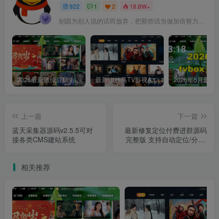
922
1
2
18.8W+
别因为别人说的话而放弃，把那些话当做加倍努力的动力
2026最新版绿豆UI9双端影视APP源码
最新UI神马TV影视APP源码 乐檬影视苹果CMS后台 包含前后端源码
上一篇
下一篇
蓝天采集器源码v2.5.5可对
最新修复定位付费进群源码
接各类CMS建站系统
完整版 支持自动定位/分销/
分站/对接易支付附搭建教程
相关推荐