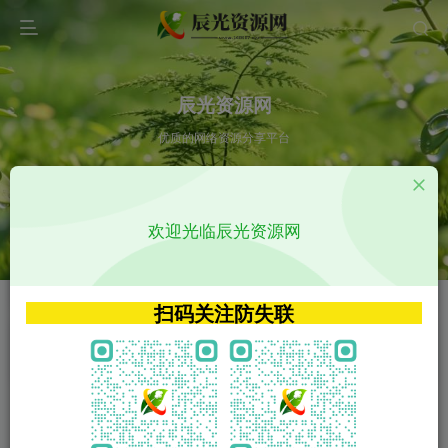
辰光资源网
优质的网络资源分享平台
请输入您想搜索的内容,如:app源码
欢迎光临辰光资源网
VIP特权介绍
APP源码
VIP特权介绍
APP源码
扫码关注防失联
VIP特权介绍
影视源码
火
GO
VIP特权介绍
影视源码
‹
›