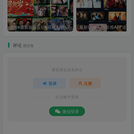
2026最新版绿豆UI9双端影视APP源码
最新UI神马TV影视APP源码 乐檬影视
评论
抢沙发
请登录后发表评论
登录
注册
社交账号登录
微信登录