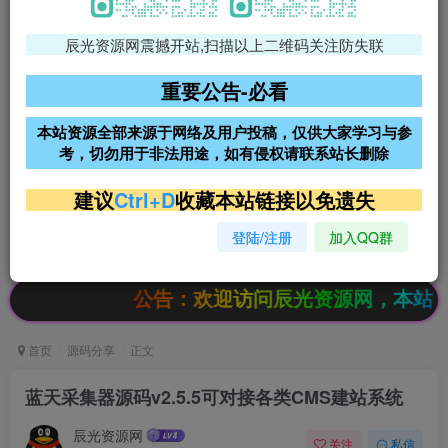
辰光资源网震撼开站,扫描以上二维码关注防失联
免费领支付宝红包
腾讯轻量4核4G3M服务器38元/
年
重要公告-必看
阿里云2核2G200M服务器68元/
雨云高防免备案服务器
本站资源全部来源于网络及用户投稿，仅供大家学习与参
年
考，切勿用于非法用途，如有侵权请联系站长删除
超低价文字广告位招租
超低价文字广告位招租
建议
Ctrl+D
收藏本站链接以免遗失
登陆/注册
加入QQ群
超低价文字广告位招租
超低价文字广告位招租
公告：欢迎访问辰光资源网，本站会员限时特
首页
源码分享
正文
蓝天采集器源码v2.5.5可对接各类CMS建站系统
辰光资源网
关注
私信