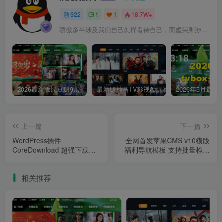
922
1
1
18.7W+
骄傲多半涉及我们自己怎样看待自己，而虚荣则涉及我们想别人怎样看我们
2026最新版绿豆UI9双端影视APP源码
最新UI神马TV影视APP源码 乐檬影视苹果CMS后台 包含前后端源码
上一篇
下一篇
WordPress插件
全网首发苹果CMS v10模版
CoreDownload 超强下载增
福利导航模板 支持批量检测
强插件 支持所有网盘
网址
相关推荐