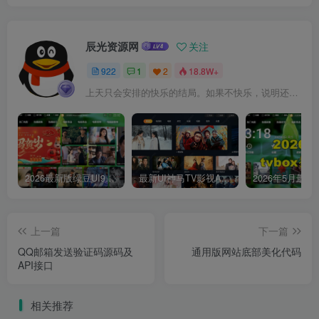
辰光资源网
关注
922
1
2
18.8W+
上天只会安排的快乐的结局。如果不快乐，说明还不是最后结局
2026最新版绿豆UI9双端影视APP源码
最新UI神马TV影视APP源码 乐檬影视苹果CMS后台 包含前后端源码
上一篇
下一篇
QQ邮箱发送验证码源码及
通用版网站底部美化代码
API接口
相关推荐