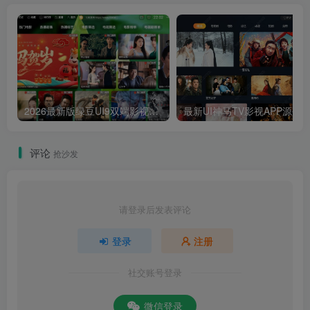
2026最新版绿豆UI9双端影视APP源码
最新UI神马TV影视APP源码 乐檬影视
评论
抢沙发
请登录后发表评论
登录
注册
社交账号登录
微信登录