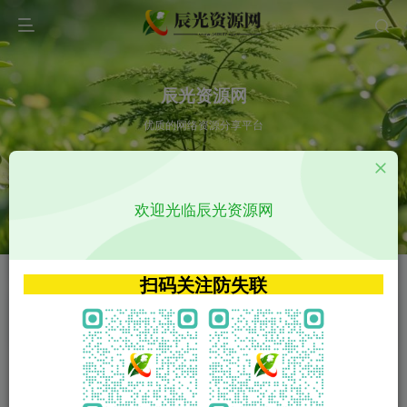
辰光资源网
优质的网络资源分享平台
请输入您想搜索的内容,如:app源码
欢迎光临辰光资源网
VIP特权介绍
APP源码
VIP特权介绍
APP源码
扫码关注防失联
VIP特权介绍
影视源码
火
GO
VIP特权介绍
影视源码
‹
›