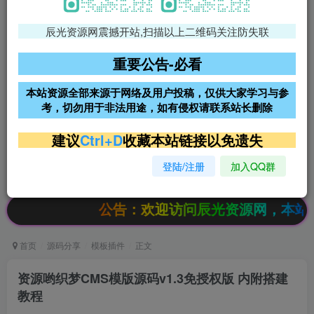
辰光资源网震撼开站,扫描以上二维码关注防失联
免费领支付宝红包
腾讯轻量4核4G3M服务器38元/
年
重要公告-必看
阿里云2核2G200M服务器68元/
雨云高防免备案服务器
本站资源全部来源于网络及用户投稿，仅供大家学习与参
年
考，切勿用于非法用途，如有侵权请联系站长删除
超低价文字广告位招租
超低价文字广告位招租
建议
Ctrl+D
收藏本站链接以免遗失
登陆/注册
加入QQ群
超低价文字广告位招租
超低价文字广告位招租
公告：欢迎访问辰光资源网，本站会员限时
首页
源码分享
模板插件
正文
资源哟织梦CMS模版源码v1.3免授权版 内附搭建
教程