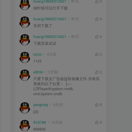
huang19945313421
昨天
0
啥时候可以打开下载
huang19945313421
昨天
0
关闭下载了
huang19945313421
昨天
0
下载安装试试
cinco
3天前
0
1123
admln
3天前
0
只要下载去广告版提取镜像文件,并将其
替换到以下位置： ├—
LDPlayer9\system.vmdk,
vms\system.vmdk
yangruiqi
8天前
0
jzjz
A16788
13天前
0
666666