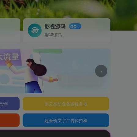
影视源码
GO
影视源码
›
元/年
雨云高防免备案服务器
超低价文字广告位招租