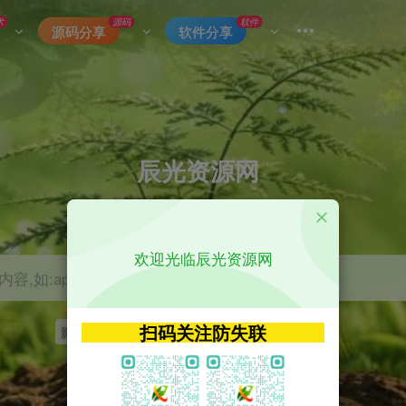
术
源码
软件
源码分享
软件分享
辰光资源网
优质的网络资源分享平台
欢迎光临辰光资源网
容,如:app源码
扫码关注防失联
影视
tvbox
神马
getapp
原神
Uniapp