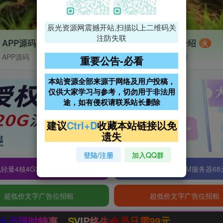
辰光资源网震撼开站,扫描以上二维码关
注防失联
APP源码
VIP特权介绍
火
APP源码
VIP特权介绍
重要公告-必看
本站资源全部来源于网络及用户投稿，
仅供大家学习与参考，切勿用于非法用
途，如有侵权请联系站长删除
建议
Ctrl+D
收藏本站链接以免
遗失
登陆/注册
加入QQ群
轻量4核4G3M服务器38元/年
阿里云2核2G200M服务器68
超低价文字广告位招租
超低价文字广告位招租
只需99元