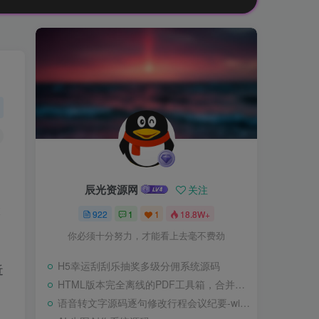
辰光资源网
关注
大
922
1
1
18.8W+
你必须十分努力，才能看上去毫不费劲
H5幸运刮刮乐抽奖多级分佣系统源码
近
HTML版本完全离线的PDF工具箱，合并、拆分、旋转、删除、PDF转图片、图片转PDF
语音转文字源码逐句修改行程会议纪要-wisper版本