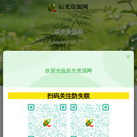
辰光资源网
优质的网络资源分享平台
请输入您想搜索的内容,如:app源码
欢迎光临辰光资源网
VIP特权介绍
APP源码
VIP特权介绍
APP源码
扫码关注防失联
VIP特权介绍
影视源码
火
GO
VIP特权介绍
影视源码
‹
›