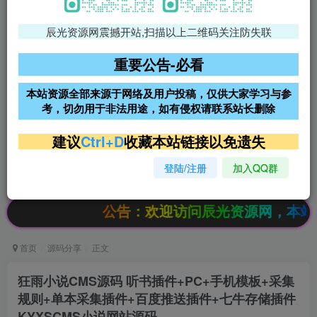
辰光资源网震撼开站,扫描以上二维码关注防失联
免费领支付宝红包
腾讯轻量4核4G3M服务器38元/
年
重要公告-必看
阿里云2核2G200M服务器68元/
雨云高防免备案服务器
本站资源全部来源于网络及用户投稿，仅供大家学习与参
年
考，切勿用于非法用途，如有侵权请联系站长删除
超低价文字广告位招租
超低价文字广告位招租
建议
Ctrl+D
收藏本站链接以免遗失
登陆/注册
加入QQ群
超低价文字广告位招租
超低价文字广告位招租
公告：欢迎访问辰光资源网，本站会员限时特惠
首页
源码分享
正文
狂雨小说CMS源码 听书插件+PC+手机模板+采集
规则+单本采集插件+百度推送插件+七牛存储插件
KYXSCMS小说网站源码