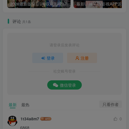
2026最新版绿豆UI9双端影视APP源码
最新UI神马TV影视APP源码 乐檬影视
评论
共1条
请登录后发表评论
登录
注册
社交账号登录
微信登录
只看作者
最新
最热
1t34a8m7
0
6868