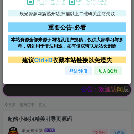
辰光资源网震撼开站,扫描以上二维码关注防失联
免费领支付宝红包
腾讯轻量4核4G3M服务器38元/
年
重要公告-必看
阿里云2核2G200M服务器68元/
雨云高防免备案服务器
本站资源全部来源于网络及用户投稿，仅供大家学习与参
年
考，切勿用于非法用途，如有侵权请联系站长删除
超低价文字广告位招租
超低价文字广告位招租
建议
Ctrl+D
收藏本站链接以免遗失
登陆/注册
加入QQ群
超低价文字广告位招租
超低价文字广告位招租
公告：欢迎访问辰光资源网，
首页
源码分享
正文
超酷小姐姐精美引导页源码
辰光资源网
关注
私信