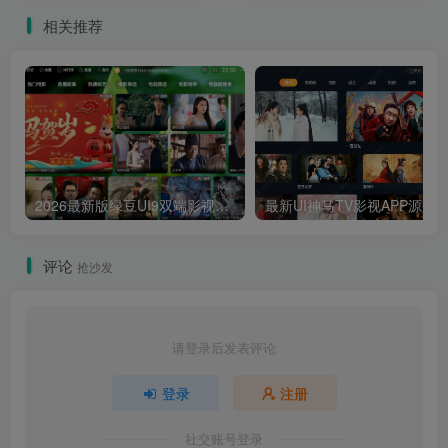
+七牛存储插件 KYXSCMS小
包Win服务端搭建教程含专
相关推荐
说网站源码
用GM管理后台带安卓客户端
2026最新版绿豆UI9双端影视APP源码
最新UI神马TV影视APP源码 乐檬影视
评论
抢沙发
请登录后发表评论
登录
注册
社交账号登录