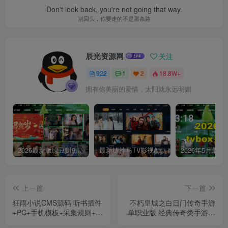
Don't look back, you're not going that way.
别回头，你要走的不是那条路
辰光资源网
关注
922
1
2
18.8W+
拥有你美丽的爱情，太阳就永远明媚
2026最新版绿豆UI9双端影视APP源码
最新UI神马TV影视APP源码 乐檬影视苹果CMS后台 包含前后端源码
上一篇
下一篇
狂雨小说CMS源码 听书插件
不朽皇城之白日门传奇手游
+PC+手机模板+采集规则+单
单职业版 经典传奇类手游源
本采集插件+百度推送插件
码 2023年12月24日全新打