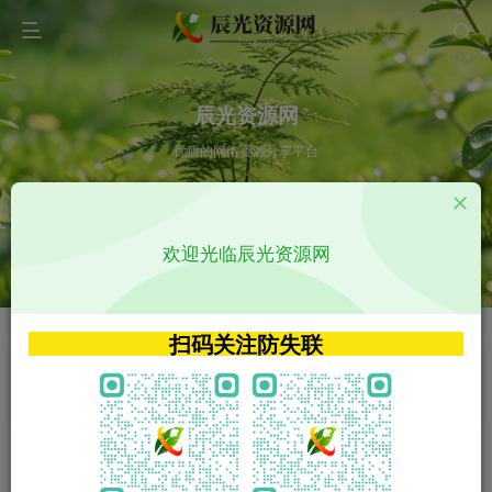
辰光资源网
优质的网络资源分享平台
请输入您想搜索的内容,如:app源码
欢迎光临辰光资源网
VIP特权介绍
APP源码
VIP特权介绍
APP源码
扫码关注防失联
VIP特权介绍
影视源码
火
GO
VIP特权介绍
影视源码
‹
›