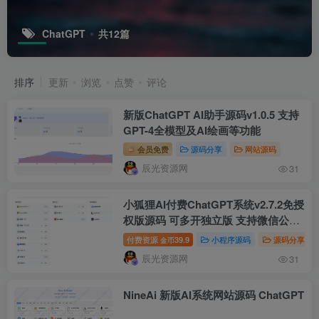
ChatGPT
共12篇
排序
更新
浏览
点赞
评论
新版ChatGPT AI助手源码v1.0.5 支持
GPT-4全模型及AI绘画等功能
会员免费
源码分享
网站源码
辰光资源网
31
小狐狸AI付费ChatGPT系统v2.7.2免授
权版源码 可多开独立版 支持微信公众
号/H5/小程序 已对接国内主流AI系统
付费资源
39.9
小程序源码
源码分享
金币
辰光资源网
31
NineAi 新版AI系统网站源码 ChatGPT