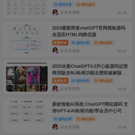
源码分享
网站源码
辰光资源网
45
2024最新两套chatGPT官网模板源码
自适应HTML纯静态版
免费资源
源码分享
网站源码
辰光资源网
47
2023全新ChatGPT4.0开心版源码运营
商用版含MJ绘画功能去授权破解版本
支持第三方接口
免费资源
源码分享
网站源码
辰光资源网
50
新款智能AI系统 ChatGPT网站源码 支
持GPT-4/AI绘画功能/带会员中心可购
买套餐
源码分享
网站源码
辰光资源网
44