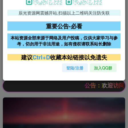
辰光资源网震撼开站,扫描以上二维码关注防失联
免费领支付宝红包
腾讯轻量4核4G3M服务器38元/
年
重要公告-必看
阿里云2核2G200M服务器68元/
雨云高防免备案服务器
本站资源全部来源于网络及用户投稿，仅供大家学习与参
年
考，切勿用于非法用途，如有侵权请联系站长删除
超低价文字广告位招租
超低价文字广告位招租
建议
Ctrl+D
收藏本站链接以免遗失
登陆/注册
加入QQ群
超低价文字广告位招租
超低价文字广告位招租
公告：欢迎访问辰光资