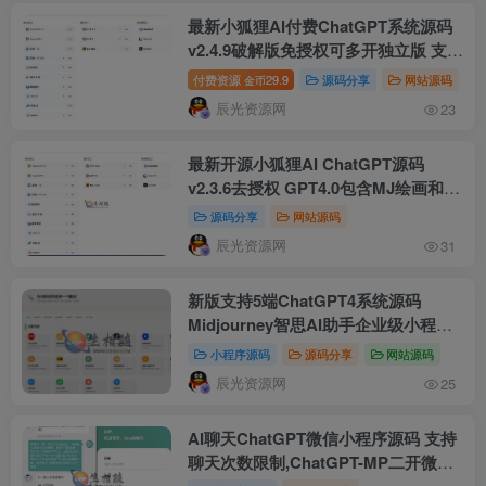
最新小狐狸AI付费ChatGPT系统源码
v2.4.9破解版免授权可多开独立版 支持
微信公众号/H5/小程序 已对接国内主
付费资源
29.9
源码分享
网站源码
金币
流AI系统
辰光资源网
23
最新开源小狐狸AI ChatGPT源码
v2.3.6去授权 GPT4.0包含MJ绘画和AI
绘画功能 已对接百度文心/讯飞星
源码分享
网站源码
火/Azure GPT/通义千问/腾讯混元/智
辰光资源网
31
普 AI/Claude2等主流 AI 系统
新版支持5端ChatGPT4系统源码
Midjourney智思AI助手企业级小程序
系统源码2.0.7去授权版
小程序源码
源码分享
网站源码
辰光资源网
25
AI聊天ChatGPT微信小程序源码 支持
聊天次数限制,ChatGPT-MP二开微信
小程序完美适配H5和WEB端