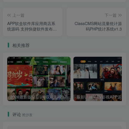
上一篇
下一篇
APP软盒软件库应用商店系
ClassCMS网站流量统计源
统源码 支持快捷软件发布接
码PHP统计系统v1.3
口
相关推荐
2026最新版绿豆UI9双端影视APP源码
最新UI神马TV影视APP源码 乐檬影视
评论
抢沙发