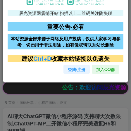
辰光资源网震撼开站,扫描以上二维码关注防失联
免费领支付宝红包
腾讯轻量4核4G3M服务器38元/
年
重要公告-必看
阿里云2核2G200M服务器68元/
雨云高防免备案服务器
本站资源全部来源于网络及用户投稿，仅供大家学习与参
年
考，切勿用于非法用途，如有侵权请联系站长删除
超低价文字广告位招租
超低价文字广告位招租
建议
Ctrl+D
收藏本站链接以免遗失
登陆/注册
加入QQ群
超低价文字广告位招租
超低价文字广告位招租
公告：欢迎访问辰光资源网，本站会员
首页
源码分享
小程序源码
正文
AI聊天ChatGPT微信小程序源码 支持聊天次数限
制,ChatGPT-MP二开微信小程序完美适配H5和
WEB端