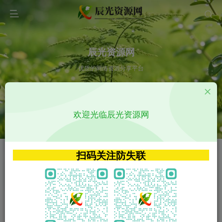
辰光资源网
优质的网络资源分享平台
请输入您想搜索的内容,如:app源码
欢迎光临辰光资源网
VIP特权介绍
APP源码
VIP特权介绍
APP源码
扫码关注防失联
VIP特权介绍
影视源码
火
GO
VIP特权介绍
影视源码
‹
›