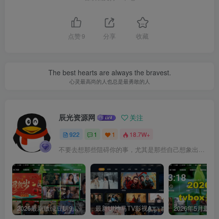
点赞
9
分享
收藏
The best hearts are always the bravest.
心灵最高尚的人也总是最勇敢的人
辰光资源网
关注
922
1
1
18.7W+
不要去想那些阻碍你的事，尤其是那些自己想象出来的事
2026最新版绿豆UI9双端影视APP源码
最新UI神马TV影视APP源码 乐檬影视苹果CMS后台 包含前后端源码