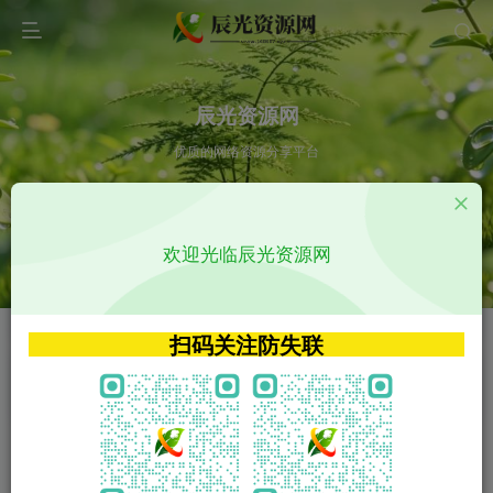
辰光资源网
优质的网络资源分享平台
请输入您想搜索的内容,如:app源码
欢迎光临辰光资源网
VIP特权介绍
APP源码
VIP特权介绍
APP源码
扫码关注防失联
VIP特权介绍
影视源码
火
GO
VIP特权介绍
影视源码
‹
›