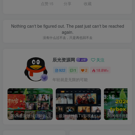
点赞
15
分享
收藏
Nothing can't be figured out. The past just can't be reached
again.
没有什么过不去，只是再也回不去
辰光资源网
关注
922
1
2
18.8W+
年轻就是无限的可能
2026最新版绿豆UI9双端影视APP源码
最新UI神马TV影视APP源码 乐檬影视苹果CMS后台 包含前后端源码