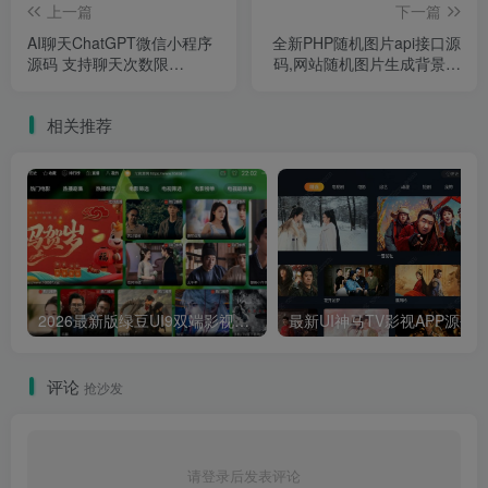
上一篇
下一篇
AI聊天ChatGPT微信小程序
全新PHP随机图片api接口源
源码 支持聊天次数限
码,网站随机图片生成背景源
制,ChatGPT-MP二开微信小
码 可适用于tvbox随机壁纸
程序完美适配H5和WEB端
接口
相关推荐
2026最新版绿豆UI9双端影视APP源码
最新UI神马TV影视APP源码 乐檬影视
评论
抢沙发
请登录后发表评论