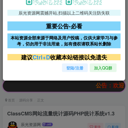
辰光资源网震撼开站,扫描以上二维码关注防失联
免费领支付宝红包
腾讯轻量4核4G3M服务器38元/
年
重要公告-必看
阿里云2核2G200M服务器68元/
雨云高防免备案服务器
本站资源全部来源于网络及用户投稿，仅供大家学习与参
年
考，切勿用于非法用途，如有侵权请联系站长删除
超低价文字广告位招租
超低价文字广告位招租
建议
Ctrl+D
收藏本站链接以免遗失
登陆/注册
加入QQ群
超低价文字广告位招租
超低价文字广告位招租
公告：欢迎访问辰光
首页
源码分享
正文
ClassCMS网站流量统计源码PHP统计系统v1.3
辰光资源网
关注
私信