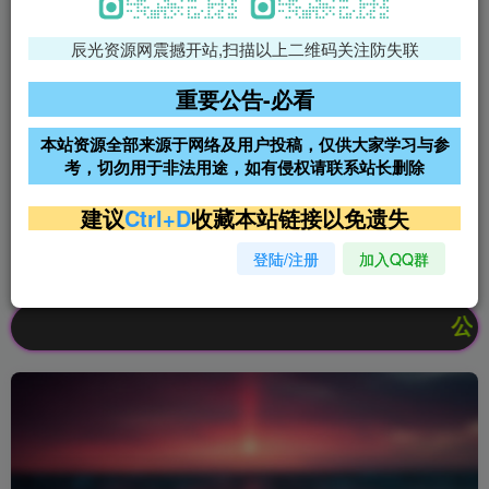
辰光资源网震撼开站,扫描以上二维码关注防失联
免费领支付宝红包
腾讯轻量4核4G3M服务器38元/
年
重要公告-必看
阿里云2核2G200M服务器68元/
雨云高防免备案服务器
本站资源全部来源于网络及用户投稿，仅供大家学习与参
年
考，切勿用于非法用途，如有侵权请联系站长删除
超低价文字广告位招租
超低价文字广告位招租
建议
Ctrl+D
收藏本站链接以免遗失
登陆/注册
加入QQ群
超低价文字广告位招租
超低价文字广告位招租
公告：