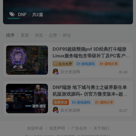
DNF
共2篇
排序
更新
浏览
点赞
评论
DOF95超级熊猫pvf 3D经典打斗端游
Linux服务端包含等级补丁及PC客户端
和搭建教程
会员免费
游戏源码
源码分享
辰光资源网
40
DNF端游 地下城与勇士之破界新生单
机版游戏源码+ 仿官方微变版本+超多
职业
免费资源
游戏源码
源码分享
辰光资源网
27
友链申请
免责声明
广告合作
关于我们