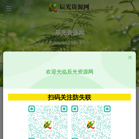
辰光资源网
优质的网络资源分享平台
请输入您想搜索的内容,如:app源码
欢迎光临辰光资源网
VIP特权介绍
APP源码
VIP特权介绍
APP源码
扫码关注防失联
VIP特权介绍
影视源码
火
GO
VIP特权介绍
影视源码
‹
›