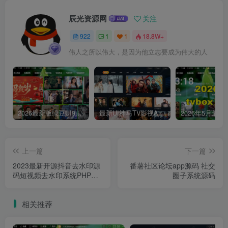
辰光资源网
关注
922
1
1
18.8W+
伟人之所以伟大，是因为他立志要成为伟大的人
2026最新版绿豆UI9双端影视APP源码
最新UI神马TV影视APP源码 乐檬影视苹果CMS后台 包含前后端源码
上一篇
下一篇
2023最新开源抖音去水印源
番薯社区论坛app源码 社交
码短视频去水印系统PHP源
圈子系统源码
码 非第三方接口
相关推荐