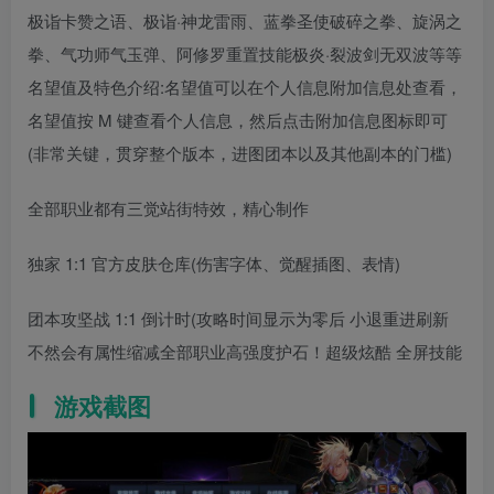
极诣卡赞之语、极诣·神龙雷雨、蓝拳圣使破碎之拳、旋涡之
拳、气功师气玉弹、阿修罗重置技能极炎·裂波剑无双波等等
名望值及特色介绍:名望值可以在个人信息附加信息处查看，
名望值按 M 键查看个人信息，然后点击附加信息图标即可
(非常关键，贯穿整个版本，进图团本以及其他副本的门槛)
全部职业都有三觉站街特效，精心制作
独家 1:1 官方皮肤仓库(伤害字体、觉醒插图、表情)
团本攻坚战 1:1 倒计时(攻略时间显示为零后 小退重进刷新
不然会有属性缩减全部职业高强度护石！超级炫酷 全屏技能
游戏截图