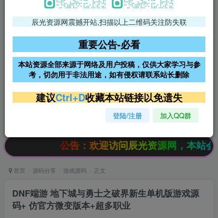
辰光资源网震撼开站,扫描以上二维码关注防失联
免费领支付宝红包
腾讯轻量4核4G3M服务器38元/
年
重要公告-必看
阿里云2核2G200M服务器68元/
雨云高防免备案服务器
本站资源全部来源于网络及用户投稿，仅供大家学习与参
年
考，切勿用于非法用途，如有侵权请联系站长删除
超低价文字广告位招租
超低价文字广告位招租
建议
Ctrl+D
收藏本站链接以免遗失
登陆/注册
加入QQ群
超低价文字广告位招租
超低价文字广告位招租
公告：欢迎访问辰光资源网，本站会员限时特惠，SV
首页
源码分享
游戏源码
正文
DNF端游 地下城与勇士之破界新生单机版游戏源
码+ 仿官方微变版本+超多职业