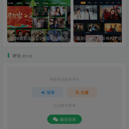
2026最新版绿豆UI9双端影视APP源码
最新UI神马TV影视APP源码 乐檬影视
评论
抢沙发
请登录后发表评论
登录
注册
社交账号登录
微信登录