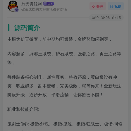
辰光资源网
关注
私信
破茧成蝶的美好生活都有伤痛
0
26
15
源码简介
本服为仿官微变，前中期均可爆装，金牌奖励闪到爽，
内容超多，辟邪玉系统、护石系统、强者之路、勇士之路等
等，
每件装备精心制作、属性真实、特效还原，黄白爆没有冲
突，职业超多，副本流畅，完美极致，就等你来！全新玩法:
阶段升级，逐步开放，平滑流畅，让你欲罢不能！
职业和技能介绍:
鬼剑士(男): 极诣·剑魂、极诣·鬼泣、极诣·狂战士、极诣·阿修