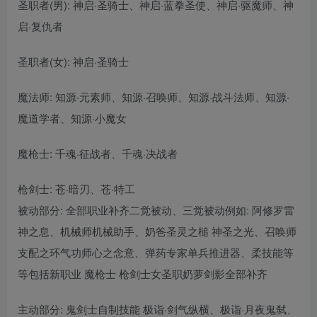
圣职者(男): 神启·圣骑士、神启·蓝拳圣使、神启·驱魔师、神
启·复仇者
圣职者(女): 神启·圣骑士
魔法师: 知源·元素师、知源·召唤师、知源·战斗法师、知源·
魔道学者、知源·小魔女
魔枪士: 千魂·征战者、千魂·决战者
枪剑士: 苍·暗刃、苍·特工
被动部分: 全部职业补齐二觉被动、三觉被动例如: 阿修罗雷
神之息、机械师机械助手、奶爸圣灵之槌 神圣之光、召唤师
支配之环气功师心之念意、弹药专家单兵推进器、柔技能等
等包括新职业 魔枪士 枪剑士女圣职奶萝剑影全部补齐
主动部分: 鬼剑士自制技能 极诣·剑气纵横、极诣·月夜鬼弑、