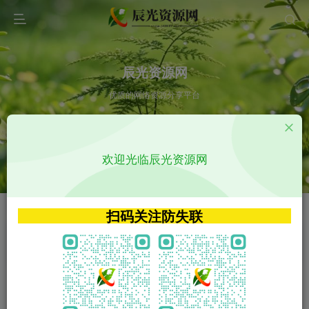
辰光资源网
优质的网络资源分享平台
请输入您想搜索的内容,如:app源码
欢迎光临辰光资源网
VIP特权介绍
APP源码
VIP特权介绍
APP源码
扫码关注防失联
VIP特权介绍
影视源码
火
GO
VIP特权介绍
影视源码
‹
›