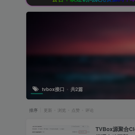
tvbox接口
共2篇
排序
更新
浏览
点赞
评论
TVBox源聚合C