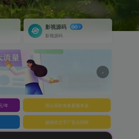
影视源码
GO
影视源码
›
元/年
雨云高防免备案服务器
超低价文字广告位招租