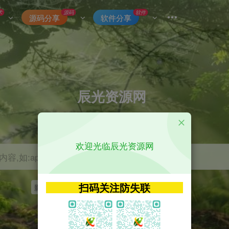
术
源码
软件
源码分享
软件分享
辰光资源网
优质的网络资源分享平台
欢迎光临辰光资源网
容,如:app源码
扫码关注防失联
影视
tvbox
神马
getapp
原神
Uniapp