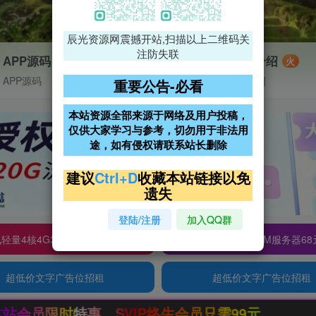
辰光资源网震撼开站,扫描以上二维码关
注防失联
APP源码
VIP特权介绍
火
APP源码
VIP特权介绍
重要公告-必看
本站资源全部来源于网络及用户投稿，
仅供大家学习与参考，切勿用于非法用
途，如有侵权请联系站长删除
建议
Ctrl+D
收藏本站链接以免
遗失
登陆/注册
加入QQ群
轻量4核4G3M服务器38元/年
阿里云2核2G200M服务器68
超低价文字广告位招租
超低价文字广告位招租
，SVIP终生会员只需99元