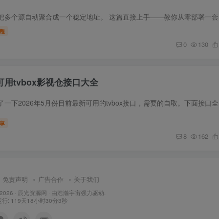
与其不断换源，
程
0
130
可用tvbox影视仓接口大全
本站花了点时间
享
8
162
免责声明
广告合作
关于我们
 2026 ·
辰光资源网
· 由
浩瀚宇宙
强力驱动.
: 119天18小时30分4秒