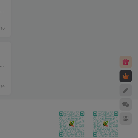
不如把多个源自动聚合成一个稳定地址。 这篇直接上手——教你从零部署一套自己的 TVBox 源聚合服务。全程免费，不需要自己买服务器。 部署完成后，你会得到： 一个专属地址（比如...
16
收集了一下2026年5月份目前最新可用的tvbox接口，需要的自取。下面接口全部是经过测试可正常使用的接口，由于接口太多，只列举以下部份接口，需要的可自行下载所有接口，不要用于...
14