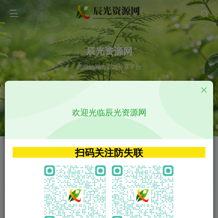
辰光资源网
优质的网络资源分享平台
请输入您想搜索的内容,如:app源码
欢迎光临辰光资源网
VIP特权介绍
APP源码
VIP特权介绍
APP源码
扫码关注防失联
VIP特权介绍
影视源码
火
GO
VIP特权介绍
影视源码
‹
›