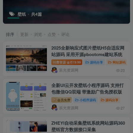
壁纸
共4篇
排序
更新
浏览
点赞
评论
2025全新响应式图片壁纸H5自适应网
站源码 采用开源pbootcms建站系统
付费资源
19.99
源码分享
网站源码
金币
辰光资源网
23
全新UI云开发壁纸小程序源码 支持打
包微信QQ双端 带激励广告免授权版
会员免费
小程序源码
源码分享
辰光资源网
27
ZHEYI自动采集壁纸系统网站源码360
壁纸官方数据接口采集