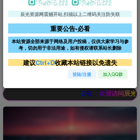
辰光资源网震撼开站,扫描以上二维码关注防失联
免费领支付宝红包
腾讯轻量4核4G3M服务器38元/
年
重要公告-必看
阿里云2核2G200M服务器68元/
雨云高防免备案服务器
本站资源全部来源于网络及用户投稿，仅供大家学习与参
年
考，切勿用于非法用途，如有侵权请联系站长删除
超低价文字广告位招租
超低价文字广告位招租
建议
Ctrl+D
收藏本站链接以免遗失
登陆/注册
加入QQ群
超低价文字广告位招租
超低价文字广告位招租
公告：欢迎访问辰光资源网