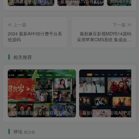
2026最新版绿豆UI9双端影视APP源码
最新UI神马TV影视APP源码 乐檬影视苹果CMS后台 包含前后端源码
上一篇
下一篇
2024 最新AI中转计费平台系
最新麻豆影视MDYS14源码
统源码
采用苹果CMS系统 集成会员
卡密支付系统轻松运营 附搭
建教程
相关推荐
2026最新版绿豆UI9双端影视APP源码
最新UI神马TV影视APP源码 乐檬影视
评论
抢沙发