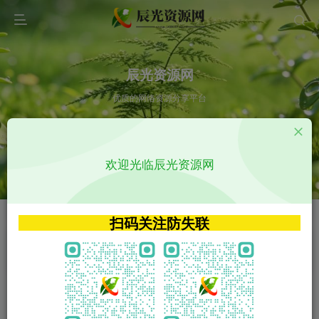
辰光资源网
优质的网络资源分享平台
请输入您想搜索的内容,如:app源码
欢迎光临辰光资源网
VIP特权介绍
APP源码
VIP特权介绍
APP源码
扫码关注防失联
VIP特权介绍
影视源码
火
GO
VIP特权介绍
影视源码
‹
›