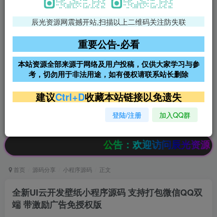
辰光资源网震撼开站,扫描以上二维码关注防失联
免费领支付宝红包
腾讯轻量4核4G3M服务器38元/
年
重要公告-必看
阿里云2核2G200M服务器68元/
雨云高防免备案服务器
本站资源全部来源于网络及用户投稿，仅供大家学习与参
年
考，切勿用于非法用途，如有侵权请联系站长删除
超低价文字广告位招租
超低价文字广告位招租
建议
Ctrl+D
收藏本站链接以免遗失
登陆/注册
加入QQ群
超低价文字广告位招租
超低价文字广告位招租
公告：欢迎访问辰光资源网，本站会员
首页
源码分享
小程序源码
正文
全新UI云开发壁纸小程序源码 支持打包微信QQ双
端 带激励广告免授权版