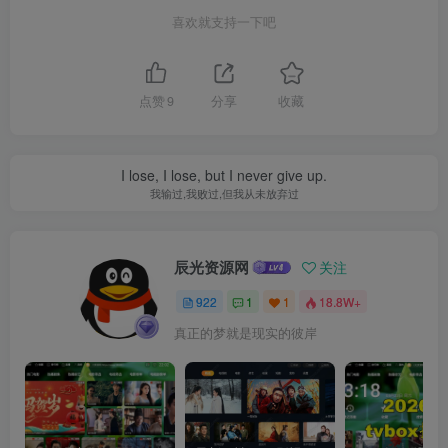
喜欢就支持一下吧
点赞
9
分享
收藏
I lose, I lose, but I never give up.
我输过,我败过,但我从未放弃过
辰光资源网
关注
922
1
1
18.8W+
真正的梦就是现实的彼岸