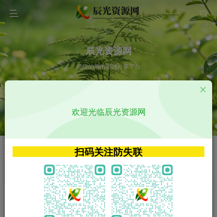
辰光资源网
优质的网络资源分享平台
请输入您想搜索的内容,如:app源码
欢迎光临辰光资源网
VIP特权介绍
APP源码
VIP特权介绍
APP源码
扫码关注防失联
VIP特权介绍
影视源码
火
GO
VIP特权介绍
影视源码
‹
›