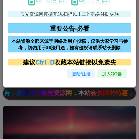
辰光资源网震撼开站,扫描以上二维码关注防失联
免费领支付宝红包
腾讯轻量4核4G3M服务器38元/
年
重要公告-必看
阿里云2核2G200M服务器68元/
雨云高防免备案服务器
本站资源全部来源于网络及用户投稿，仅供大家学习与参
年
考，切勿用于非法用途，如有侵权请联系站长删除
超低价文字广告位招租
超低价文字广告位招租
建议
Ctrl+D
收藏本站链接以免遗失
登陆/注册
加入QQ群
超低价文字广告位招租
超低价文字广告位招租
：欢迎访问辰光资源网，本站会员限时特惠，SVIP