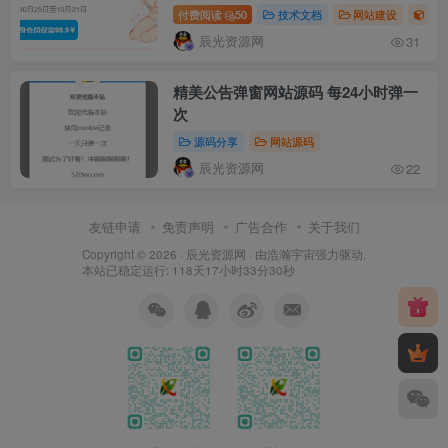
付费阅读
50
技术文档
网站建设
子
辰光资源网
31
精美公告弹窗网站源码 每24小时弹一
次
源码分享
网站源码
辰光资源网
22
友链申请
免责声明
广告合作
关于我们
Copyright © 2026 ·
辰光资源网
· 由
浩瀚宇宙
强力驱动.
本站已稳定运行: 118天17小时33分31秒