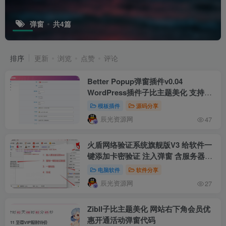
弹窗
共4篇
排序
更新
浏览
点赞
评论
Better Popup弹窗插件v0.04
WordPress插件子比主题美化 支持活
动弹窗/欢迎弹窗/复制弹窗
模板插件
源码分享
辰光资源网
47
火盾网络验证系统旗舰版V3 给软件一
键添加卡密验证 注入弹窗 含服务器端/
代理端/登陆例程源码
电脑软件
软件分享
辰光资源网
27
Zibll子比主题美化 网站右下角会员优
惠开通活动弹窗代码