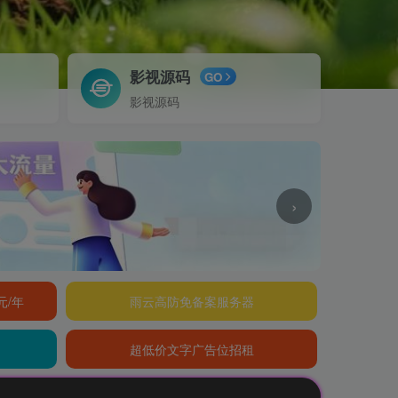
影视源码
GO
影视源码
›
元/年
雨云高防免备案服务器
超低价文字广告位招租