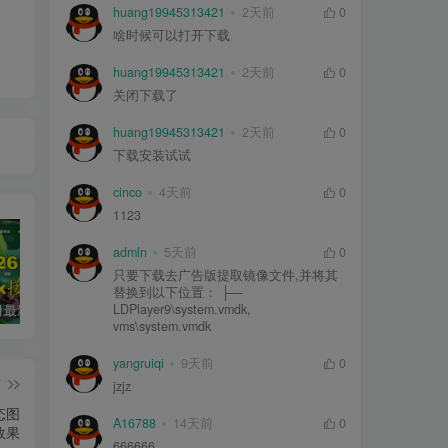
huang19945313421
2天前
0
啥时候可以打开下载
huang19945313421
2天前
0
关闭下载了
huang19945313421
2天前
0
下载安装试试
cinco
4天前
0
1123
admln
5天前
0
只要下载去广告版提取镜像文件,并将其
替换到以下位置： ├—
LDPlayer9\system.vmdk,
2026年5月最新可用tvbox影视仓接口大全
最新tvbox绿豆盒子UI8影视APP源码新增后台添加直播及加密功能 TV端影视APP反编译源码支持会员系统/代理系统/直播/自带免签收款/批量生成卡密
绿豆超级盒子itvboxfast影视APP双端源码 TV+手机双端 支持值波/后台管理仓库/会员系统/卡密系统/批量生成账号 自动换源 集成免签约支付系统
vms\system.vmdk
yangruiqi
9天前
0
篇
jzjz
态图
A16788
14天前
0
效果
666666