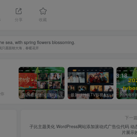
5
分享
收藏
the sea, with spring flowers blossoming.
我只愿面朝大海，春暖花开
到你
2026最新版绿豆UI9双端影视APP源码
最新UI神马TV影视APP源码 乐檬影视苹果CMS后台 包含前后端源码
下一
子比主题美化 WordPress网站添加滚动式广告位代码 动
片展示