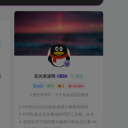
自
辰光资源网
关注
922
1
2
18.8W+
只要还有明天，今天就永远是起跑线
H5幸运刮刮乐抽奖多级分佣系统源码
HTML版本完全离线的PDF工具箱，合并、拆分、旋转、删除、PDF转图片、图片转PDF
语音转文字源码逐句修改行程会议纪要-wisper版本