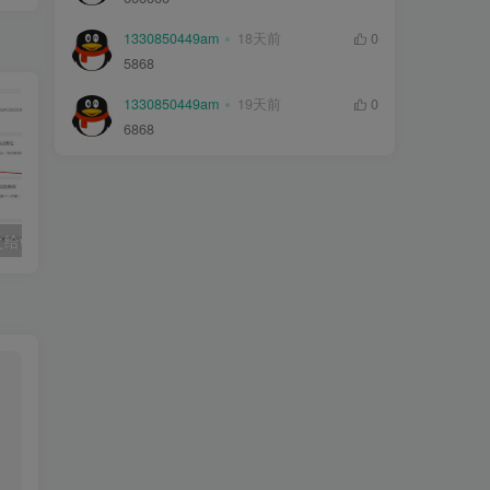
1330850449am
18天前
0
5868
1330850449am
19天前
0
6868
子比主题美化之给wordpress侧边栏添加百度一下协助SEO优化
子比主题美化一个漂亮的关于我们页面