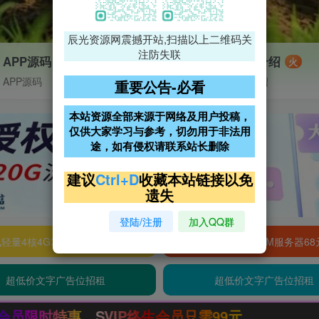
辰光资源网震撼开站,扫描以上二维码关
注防失联
APP源码
VIP特权介绍
火
APP源码
VIP特权介绍
重要公告-必看
本站资源全部来源于网络及用户投稿，
仅供大家学习与参考，切勿用于非法用
途，如有侵权请联系站长删除
建议
Ctrl+D
收藏本站链接以免
遗失
登陆/注册
加入QQ群
轻量4核4G3M服务器38元/年
阿里云2核2G200M服务器68
超低价文字广告位招租
超低价文字广告位招租
生会员只需99元