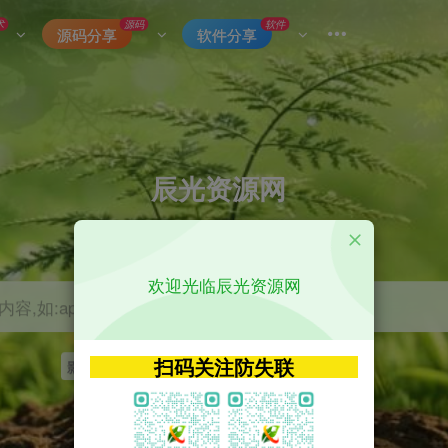
术
源码
软件
源码分享
软件分享
辰光资源网
优质的网络资源分享平台
欢迎光临辰光资源网
容,如:app源码
扫码关注防失联
影视
tvbox
神马
getapp
原神
Uniapp