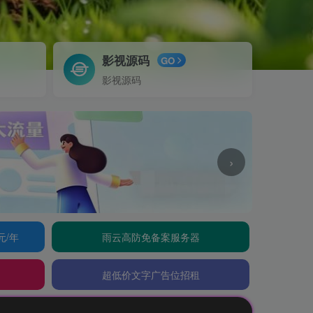
影视源码
GO
影视源码
›
元/年
雨云高防免备案服务器
超低价文字广告位招租