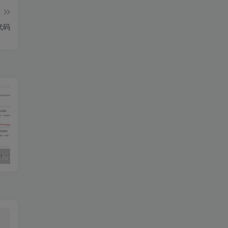
篇
代码
子比主题美化之给wordpress侧边栏添加百度一下协助SEO优化
子比主题美化一个漂亮的关于我们页面