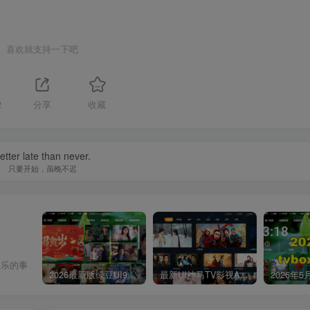
喜欢就支持一下吧
2
分享
收藏
etter late than never.
只要开始，虽晚不迟
快乐的事
2026最新版绿豆UI9双端影视APP源码
最新UI神马TV影视APP源码 乐檬影视苹果CMS后台 包含前后端源码