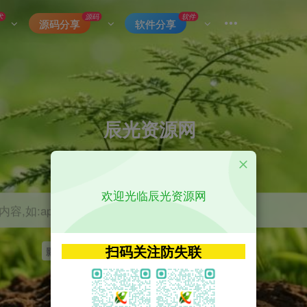
术
源码
软件
源码分享
软件分享
辰光资源网
优质的网络资源分享平台
欢迎光临辰光资源网
容,如:app源码
扫码关注防失联
影视
tvbox
神马
getapp
原神
Uniapp