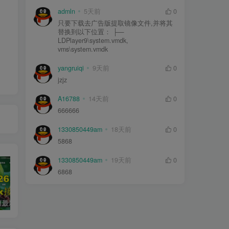
admln
5天前
0
只要下载去广告版提取镜像文件,并将其
替换到以下位置： ├—
LDPlayer9\system.vmdk,
vms\system.vmdk
yangruiqi
9天前
0
jzjz
A16788
14天前
0
666666
1330850449am
18天前
0
5868
1330850449am
19天前
0
6868
2026年5月最新可用tvbox影视仓接口大全
最新tvbox绿豆盒子UI8影视APP源码新增后台添加直播及加密功能 TV端影视APP反编译源码支持会员系统/代理系统/直播/自带免签收款/批量生成卡密
绿豆超级盒子itvboxfast影视APP双端源码 TV+手机双端 支持值波/后台管理仓库/会员系统/卡密系统/批量生成账号 自动换源 集成免签约支付系统