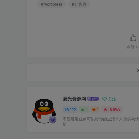
# wordpress
# 广告位
点赞
1
b
辰光资源网
关注
922
1
2
18.8W+
不要延迟任何可以给你的生活带来欢笑与
情