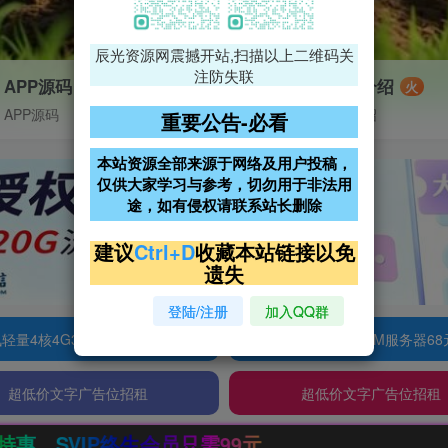
辰光资源网震撼开站,扫描以上二维码关
注防失联
APP源码
VIP特权介绍
火
APP源码
VIP特权介绍
重要公告-必看
本站资源全部来源于网络及用户投稿，
仅供大家学习与参考，切勿用于非法用
途，如有侵权请联系站长删除
建议
Ctrl+D
收藏本站链接以免
遗失
登陆/注册
加入QQ群
轻量4核4G3M服务器38元/年
阿里云2核2G200M服务器68
超低价文字广告位招租
超低价文字广告位招租
需99元