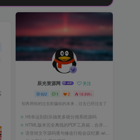
辰光资源网
关注
其
922
1
2
18.8W+
别再用你的过去欺骗你的未来，过去已经过去了
H5幸运刮刮乐抽奖多级分佣系统源码
HTML版本完全离线的PDF工具箱，合并、拆分、旋转、删除、PDF转图片、图片转PDF
语音转文字源码逐句修改行程会议纪要-wisper版本