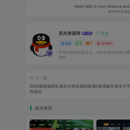
Have faith in your dreams and
请对梦想充满
辰光资源网
关注
922
1
1
18.8W+
不管你面对的是什么，为你所爱的而奋斗
得的
上一篇
2023最新版彩虹易支付系统源码新增4套模板开源支付
序源码
相关推荐