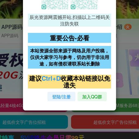
辰光资源网震撼开站,扫描以上二维码关
注防失联
APP源码
VIP特权介绍
火
APP源码
VIP特权介绍
重要公告-必看
本站资源全部来源于网络及用户投稿，
仅供大家学习与参考，切勿用于非法用
途，如有侵权请联系站长删除
建议
Ctrl+D
收藏本站链接以免
遗失
登陆/注册
加入QQ群
轻量4核4G3M服务器38元/年
阿里云2核2G200M服务器68
超低价文字广告位招租
超低价文字广告位招租
只需99元