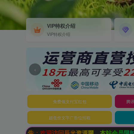
VIP特权介绍
VIP特权介绍
‹
免费领支付宝红包
腾讯
超低价文字广告位招租
问辰光资源网，本站会员限时特惠，SVIP终生会员