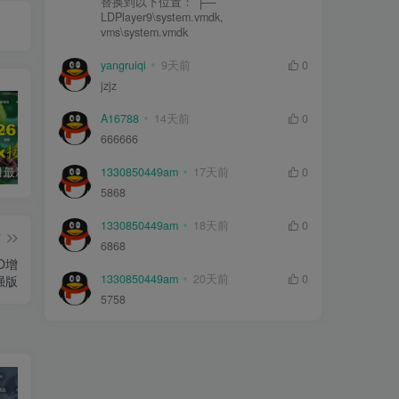
替换到以下位置： ├—
LDPlayer9\system.vmdk,
vms\system.vmdk
yangruiqi
9天前
0
jzjz
A16788
14天前
0
666666
1330850449am
17天前
0
2026年5月最新可用tvbox影视仓接口大全
最新tvbox绿豆盒子UI8影视APP源码新增后台添加直播及加密功能 TV端影视APP反编译源码支持会员系统/代理系统/直播/自带免签收款/批量生成卡密
绿豆超级盒子itvboxfast影视APP双端源码 TV+手机双端 支持值波/后台管理仓库/会员系统/卡密系统/批量生成账号 自动换源 集成免签约支付系统
5868
1330850449am
18天前
0
篇
6868
O增
1330850449am
20天前
0
强版
5758