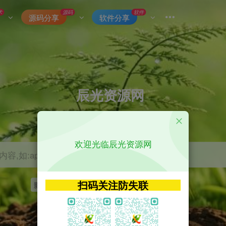
术
源码
软件
源码分享
软件分享
辰光资源网
优质的网络资源分享平台
欢迎光临辰光资源网
容,如:app源码
扫码关注防失联
影视
tvbox
神马
getapp
原神
Uniapp