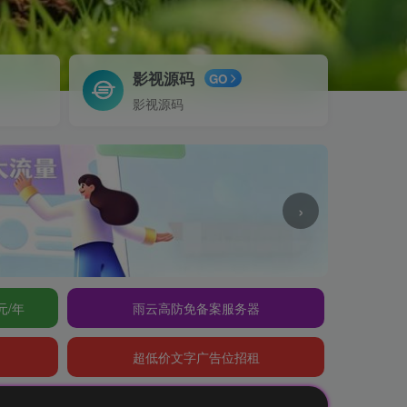
影视源码
GO
影视源码
›
元/年
雨云高防免备案服务器
超低价文字广告位招租