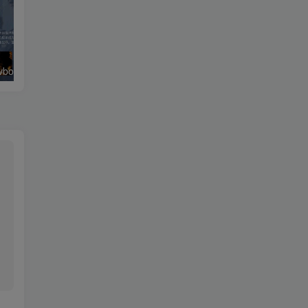
绿豆超级盒子itvboxfast影视APP双端源码 TV+手机双端 支持值波/后台管理仓库/会员系统/卡密系统/批量生成账号 自动换源 集成免签约支付系统
最新tvbox五套UI绿豆盒子UI8影视APP源码 TV端影视APP反编译源码支持会员系统/代理系统/值波/自带免签收款/批量生成卡密