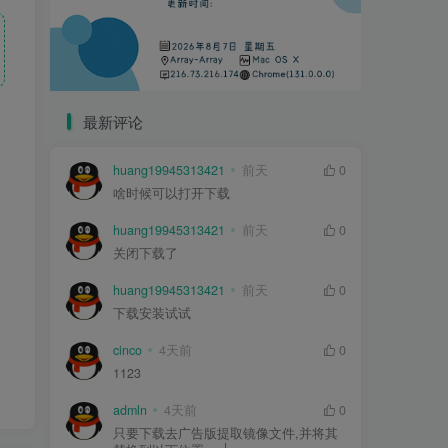
最新评论
huang19945313421
前天
0
啥时候可以打开下载
huang19945313421
前天
0
关闭下载了
huang19945313421
前天
0
下载安装试试
cinco
4天前
0
1123
admln
4天前
0
只要下载去广告版提取镜像文件,并将其