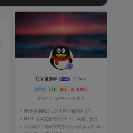
辰光资源网
关注
922
1
1
18.8W+
时间和经历会抚平一切伤痛
H5幸运刮刮乐抽奖多级分佣系统源码
HTML版本完全离线的PDF工具箱，合并、拆分、旋转、删除、PDF转图片、图片转PDF
语音转文字源码逐句修改行程会议纪要-wisper版本