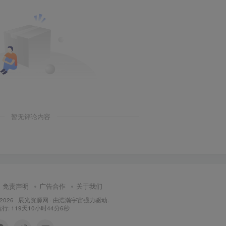
暂无评论内容
免责声明
广告合作
关于我们
 2026 ·
辰光资源网
· 由
浩瀚宇宙
强力驱动.
: 119天10小时44分7秒