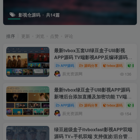
影视仓源码
共14篇
排序
更新
浏览
点赞
评论
最新tvbox五套UI绿豆盒子UI8影视
APP源码 TV端影视APP反编译源码支
持会员系统/代理系统/值波/自带免签收
APP源码
源码分享
tvbox源码
影视
款/批量生成卡密
辰光资源网
136
最新tvbox绿豆盒子UI8影视APP源码
新增后台添加直播及加密功能 TV端影
视APP反编译源码支持会员系统/代理
APP源码
源码分享
tvbox源码
影视
系统/直播/自带免签收款/批量生成卡密
辰光资源网
154
绿豆超级盒子itvboxfast影视APP双端
源码 TV+手机双端 支持值波/后台管理