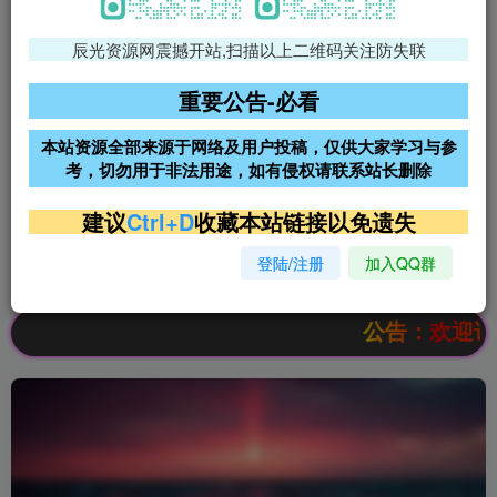
辰光资源网震撼开站,扫描以上二维码关注防失联
免费领支付宝红包
腾讯轻量4核4G3M服务器38元/
年
重要公告-必看
阿里云2核2G200M服务器68元/
雨云高防免备案服务器
本站资源全部来源于网络及用户投稿，仅供大家学习与参
年
考，切勿用于非法用途，如有侵权请联系站长删除
超低价文字广告位招租
超低价文字广告位招租
建议
Ctrl+D
收藏本站链接以免遗失
登陆/注册
加入QQ群
超低价文字广告位招租
超低价文字广告位招租
公告：欢迎访问辰光