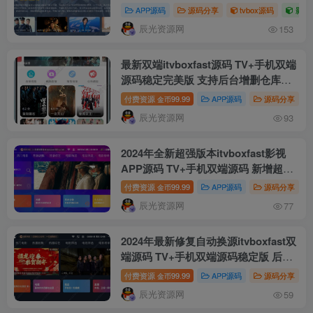
仓库/会员系统/卡密系统/批量生成账号
APP源码
源码分享
tvbox源码
影视
自动换源 集成免签约支付系统
辰光资源网
153
最新双端itvboxfast源码 TV+手机双端
源码稳定完美版 支持后台增删仓库线
路 itvbox影视仓二开会员如意版影视
付费资源
99.99
APP源码
源码分享
金币
APP源码
辰光资源网
93
2024年全新超强版本itvboxfast影视
APP源码 TV+手机双端源码 新增超多
功能 tvbox二开如意版影视APP源码
付费资源
99.99
APP源码
源码分享
金币
修复N多bug 可对接苹果CMS资源站
辰光资源网
77
等
2024年最新修复自动换源itvboxfast双
端源码 TV+手机双端源码稳定版 后台
可增减仓库线路 itvbox影视仓二开会
付费资源
99.99
APP源码
源码分享
金币
员如意版影视APP源码
辰光资源网
59