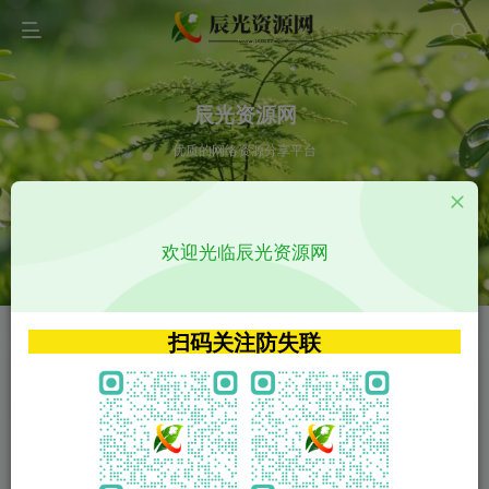
辰光资源网
优质的网络资源分享平台
请输入您想搜索的内容,如:app源码
欢迎光临辰光资源网
VIP特权介绍
APP源码
VIP特权介绍
APP源码
扫码关注防失联
VIP特权介绍
影视源码
火
GO
VIP特权介绍
影视源码
‹
›