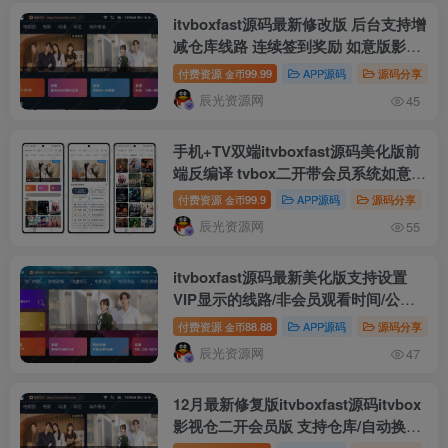
itvboxfast源码最新修改版 后台支持增
减仓库线路 连续签到奖励 如意版影视
APP源码
付费资源
99.99
APP源码
源码分享
金币
辰光资源网
45
手机+TV双端itvboxfast源码美化版前
端反编译 tvbox二开带会员系统如意版
影视APP源码
付费资源
99.9
APP源码
源码分享
金币
辰光资源网
55
itvboxfast源码最新美化版支持设置
VIP显示的线路/非会员观看时间/公告
显示样式 itvbox二开如意版影视APP
付费资源
88.88
APP源码
源码分享
金币
源码
辰光资源网
47
12月最新修复版itvboxfast源码itvbox
影视仓二开会员版 支持仓库/自动换源/
对接苹果CMS及tvbox接口 如意影视