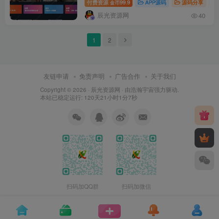
付费资源
99.9
APP源码
源码分享
金币
APP源码附视频搭建教程
辰光资源网
40
1
2
友链申请
免责声明
广告合作
关于我们
Copyright © 2026 ·
辰光资源网
· 由
浩瀚宇宙
强力驱动.
本站已稳定运行: 120天21小时1分7秒
扫码加QQ群
扫码加微信