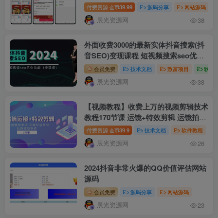
接易支付
付费资源
39.99
源码分享
网站源码
金币
辰光资源网
38
外面收费3000的最新实体抖音搜索(抖
音SEO)变现课程 短视频搜索seo优化
技能(8节视频课)
会员免费
技术文档
致富项目
软件
辰光资源网
38
【视频教程】收费上万的视频剪辑技术
教程170节课 运镜+特效剪辑 运镜拍摄
技术流 无缝衔接转场 后期特效制作
付费资源
39.9
技术文档
软件教程
金币
辰光资源网
26
2024抖音非常火爆的QQ价值评估网站
源码
会员免费
源码分享
网站源码
辰光资源网
23