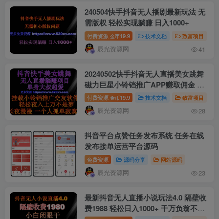
240504快手抖音无人播剧最新玩法 无
需版权 轻松实现躺赚 日入1000+
付费资源
19.9
技术文档
致富项目
金币
辰光资源网
41
20240502快手抖音无人直播美女跳舞
磁力巨星小铃铛推广APP赚取佣金 轻
松月入2W+
付费资源
19.9
技术文档
致富项目
金币
辰光资源网
28
抖音平台点赞任务发布系统 任务在线
发布接单运营平台源码
免费资源
源码分享
网站源码
辰光资源网
23
最新抖音无人直播小说玩法4.0 隔壁收
费1988 轻松日入1000+ 千万负翁不是
梦