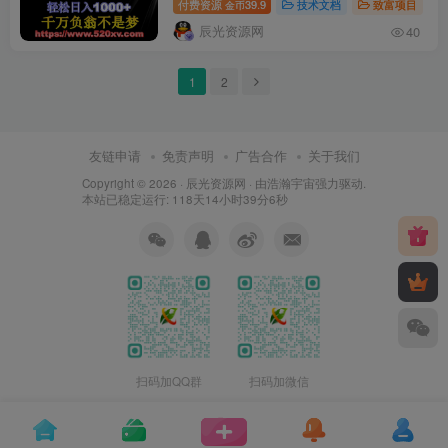
付费资源
39.9
技术文档
致富项目
金币
辰光资源网
40
1
2
友链申请
免责声明
广告合作
关于我们
Copyright © 2026 ·
辰光资源网
· 由
浩瀚宇宙
强力驱动.
本站已稳定运行: 118天14小时39分6秒
扫码加QQ群
扫码加微信