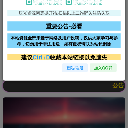
辰光资源网震撼开站,扫描以上二维码关注防失联
免费领支付宝红包
腾讯轻量4核4G3M服务器38元/
年
重要公告-必看
阿里云2核2G200M服务器68元/
雨云高防免备案服务器
本站资源全部来源于网络及用户投稿，仅供大家学习与参
年
考，切勿用于非法用途，如有侵权请联系站长删除
超低价文字广告位招租
超低价文字广告位招租
建议
Ctrl+D
收藏本站链接以免遗失
登陆/注册
加入QQ群
超低价文字广告位招租
超低价文字广告位招租
公告：欢迎