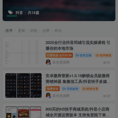
抖音
共18篇
排序
更新
浏览
点赞
评论
2025全行业抖音同城引流实操课程 引
爆你的本地市场
付费资源
29.99
技术文档
软件教程
金币
辰光资源网
51
安卓微商管家v1.0.18解锁会员版微商
营销神器 集微信工具/抖音快手多媒体
工具等几十款工具
免费资源
手机软件
软件分享
辰光资源网
27
800买的H5快手商城系统/抖音小店商
城全开源运营版本 支持免登陆下单对