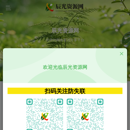
辰光资源网
优质的网络资源分享平台
请输入您想搜索的内容,如:app源码
欢迎光临辰光资源网
VIP特权介绍
APP源码
VIP特权介绍
APP源码
扫码关注防失联
VIP特权介绍
影视源码
火
GO
VIP特权介绍
影视源码
‹
›