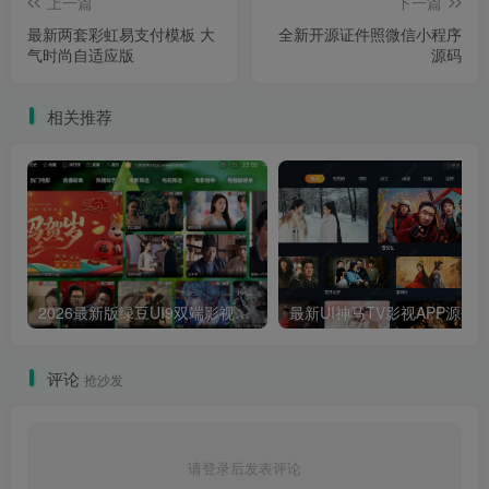
上一篇
下一篇
最新两套彩虹易支付模板 大
全新开源证件照微信小程序
气时尚自适应版
源码
相关推荐
2026最新版绿豆UI9双端影视APP源码
最新UI神马TV影视APP源码 乐檬影视
评论
抢沙发
请登录后发表评论