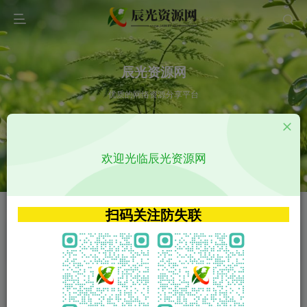
辰光资源网
优质的网络资源分享平台
请输入您想搜索的内容,如:app源码
欢迎光临辰光资源网
VIP特权介绍
APP源码
VIP特权介绍
APP源码
扫码关注防失联
VIP特权介绍
影视源码
火
GO
VIP特权介绍
影视源码
‹
›