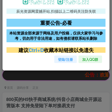
辰光资源网震撼开站,扫描以上二维码关注防失联
免费领支付宝红包
腾讯轻量4核4G3M服务器38元/
年
重要公告-必看
阿里云2核2G200M服务器68元/
雨云高防免备案服务器
本站资源全部来源于网络及用户投稿，仅供大家学习与参
年
考，切勿用于非法用途，如有侵权请联系站长删除
超低价文字广告位招租
超低价文字广告位招租
建议
Ctrl+D
收藏本站链接以免遗失
登陆/注册
加入QQ群
超低价文字广告位招租
超低价文字广告位招租
公告：欢迎访问辰光
首页
源码分享
正文
800买的H5快手商城系统/抖音小店商城全开源运
营版本 支持免登陆下单对接易支付