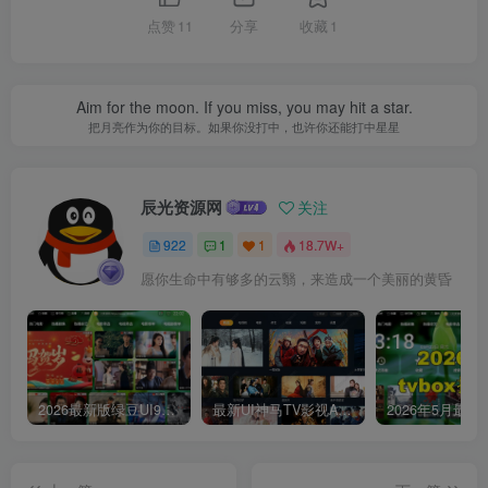
点赞
11
分享
收藏
1
Aim for the moon. If you miss, you may hit a star.
把月亮作为你的目标。如果你没打中，也许你还能打中星星
辰光资源网
关注
922
1
1
18.7W+
愿你生命中有够多的云翳，来造成一个美丽的黄昏
2026最新版绿豆UI9双端影视APP源码
最新UI神马TV影视APP源码 乐檬影视苹果CMS后台 包含前后端源码