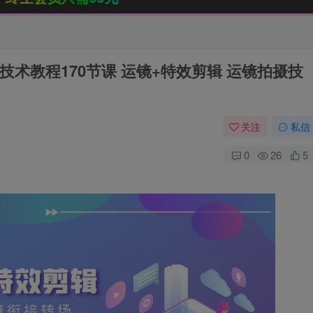
术教程170节课 运镜+特效剪辑 运镜拍摄技
关注
私信
0
26
5