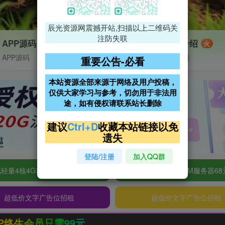
辰光资源网震撼开站,扫描以上二维码关
注防失联
APP源码
VIP特权介绍
火
APP源码
VIP特权介绍
重要公告-必看
本站资源全部来源于网络及用户投稿，
仅供大家学习与参考，切勿用于非法用
途，如有侵权请联系站长删除
建议
Ctrl+D
收藏本站链接以免
遗失
登陆/注册
加入QQ群
轻量4核4G3M服务器38元/年
阿里云2核2G200M服务器68
超低价文字广告位招租
超低价文字广告位招租