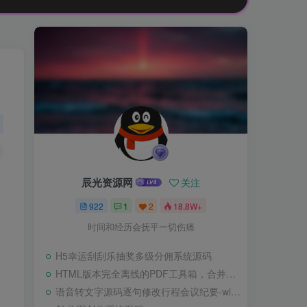
辰光资源网
关注
922
1
2
18.8W+
时间和经历会抚平一切伤痛
H5幸运刮刮乐抽奖多级分佣系统源码
HTML版本完全离线的PDF工具箱，合并、拆分、旋转、删除、PDF转图片、图片转PDF
语音转文字源码逐句修改行程会议纪要-wisper版本