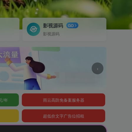
影视源码
GO
影视源码
›
元/年
雨云高防免备案服务器
超低价文字广告位招租