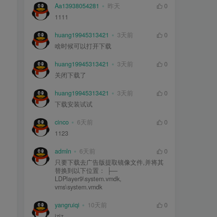
Aa13938054281
昨天
0
1111
huang19945313421
3天前
0
啥时候可以打开下载
huang19945313421
3天前
0
关闭下载了
huang19945313421
3天前
0
下载安装试试
cinco
6天前
0
1123
admln
6天前
0
只要下载去广告版提取镜像文件,并将其
替换到以下位置： ├—
LDPlayer9\system.vmdk,
vms\system.vmdk
yangruiqi
10天前
0
jzjz