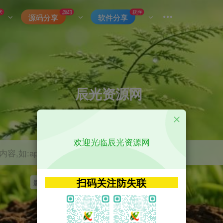
术
源码
软件
源码分享
软件分享
辰光资源网
优质的网络资源分享平台
欢迎光临辰光资源网
容,如:app源码
扫码关注防失联
影视
tvbox
神马
getapp
原神
Uniapp