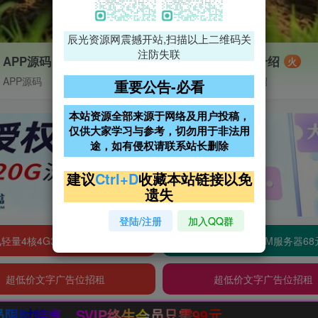
辰光资源网震撼开站,扫描以上二维码关
注防失联
APP源码
VIP特权介绍
火
APP源码
VIP特权介绍
重要公告-必看
本站资源全部来源于网络及用户投稿，
仅供大家学习与参考，切勿用于非法用
途，如有侵权请联系站长删除
建议
Ctrl+D
收藏本站链接以免
遗失
登陆/注册
加入QQ群
轻量4核4G3M服务器38元/年
阿里云2核2G200M服务器68
超低价文字广告位招租
超低价文字广告位招租
生会员只需99元