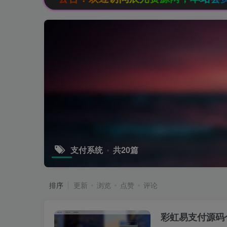
支付系统
共20篇
排序
更新
浏览
点赞
评论
彩虹易支付源码