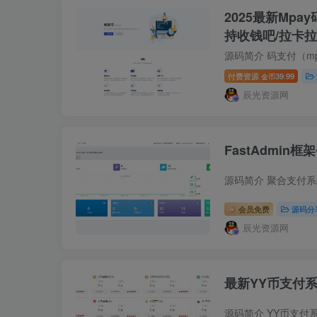
2025最新Mp
持收钱吧/拉卡
付费资源
39.99
金币
辰光资源网
FastAdmi
会员免费
源码分
辰光资源网
最新YY币支付