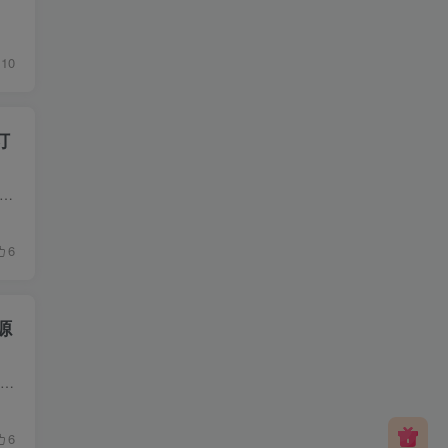
10
订
虹易支付是一个专业的聚合支付系统，主要服务于网站程序，提供免签约的第三方支付平台服务。它支持多种支付方式，如支付宝当面付、微信扫码、码支付等，通过一站式的聚合收款方式，...
6
源
源码简介 LinPay码支付，作为2024年8月25日推出的创新支付解决方案，是一款第四方支付系统，无需支付许可证云拍照。该系统专为个人站长设计，旨在提供一个聚合免签平台，拥有出色的性能和多样的...
6