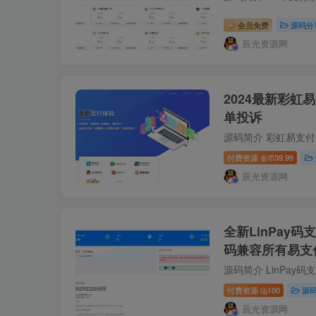
会员免费
源码分
辰光资源网
2024最新彩虹
单投诉
付费资源
39.99
金币
辰光资源网
全新LinPay
码兼容所有易支
付费资源
100
源
辰光资源网