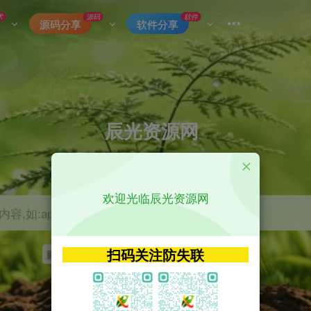
术
源码
软件
源码分享
软件分享
辰光资源网
优质的网络资源分享平台
欢迎光临辰光资源网
容,如:app源码
扫码关注防失联
影视
tvbox
神马
getapp
原神
Uniapp