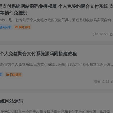
ay码支付系统网站源码免授权版 个人免签约聚合支付系统 
拉等插件免挂机
源码简介 码支付（mpay）是一款专注于个人免签收款的便捷工具，通过普通收款码实现自动回调通知，支持绝大多数
源码分享
网站源码
0
50
n框架个人免签聚合支付系统源码附搭建教程
源码简介 聚合支付系统/官方个人免签系统/三方支付系统，采用FastAdmin框架独立全新开发，安全稳定。系统支持代理、商户、码商
享
网站源码
0
28
系统网站源码
源码简介 YY币支付系统网站源码是一个用于构建虚拟货币交易和支付平台的源代码。这种系统通常包括用户注册、登录、充值、提现、转账等功能，以及后台管理