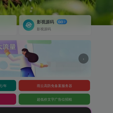
影视源码
GO
影视源码
›
元/年
雨云高防免备案服务器
超低价文字广告位招租