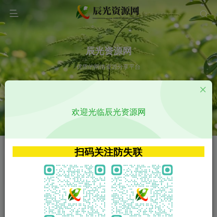
辰光资源网
优质的网络资源分享平台
请输入您想搜索的内容,如:app源码
欢迎光临辰光资源网
VIP特权介绍
APP源码
VIP特权介绍
APP源码
扫码关注防失联
VIP特权介绍
影视源码
火
GO
VIP特权介绍
影视源码
‹
›