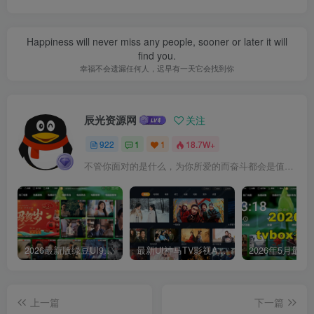
Happiness will never miss any people, sooner or later it will
find you.
幸福不会遗漏任何人，迟早有一天它会找到你
辰光资源网
关注
922
1
1
18.7W+
不管你面对的是什么，为你所爱的而奋斗都会是值得的
2026最新版绿豆UI9双端影视APP源码
最新UI神马TV影视APP源码 乐檬影视苹果CMS后台 包含前后端源码
上一篇
下一篇