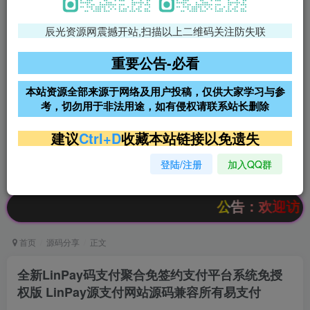
辰光资源网震撼开站,扫描以上二维码关注防失联
免费领支付宝红包
腾讯轻量4核4G3M服务器38元/
年
重要公告-必看
阿里云2核2G200M服务器68元/
雨云高防免备案服务器
本站资源全部来源于网络及用户投稿，仅供大家学习与参
年
考，切勿用于非法用途，如有侵权请联系站长删除
超低价文字广告位招租
超低价文字广告位招租
建议
Ctrl+D
收藏本站链接以免遗失
登陆/注册
加入QQ群
超低价文字广告位招租
超低价文字广告位招租
公告：欢迎访问辰光资源
首页
源码分享
正文
全新LinPay码支付聚合免签约支付平台系统免授
权版 LinPay源支付网站源码兼容所有易支付