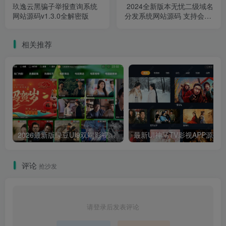
玖逸云黑骗子举报查询系统
2024全新版本无忧二级域名
网站源码v1.3.0全解密版
分发系统网站源码 支持会员/
续费/包月等功能
相关推荐
2026最新版绿豆UI9双端影视APP源码
最新UI神马TV影视APP源码 乐檬影视
评论
抢沙发
请登录后发表评论