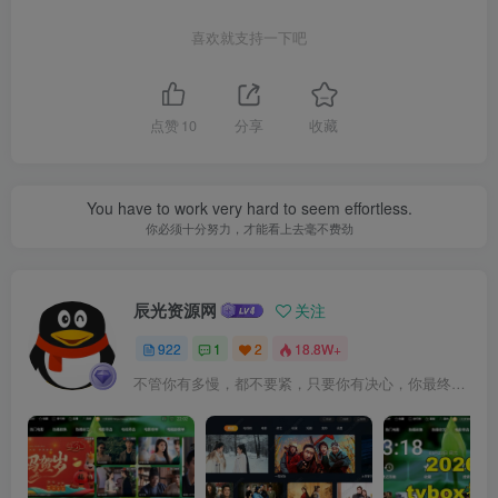
喜欢就支持一下吧
点赞
10
分享
收藏
You have to work very hard to seem effortless.
你必须十分努力，才能看上去毫不费劲
辰光资源网
关注
922
1
2
18.8W+
不管你有多慢，都不要紧，只要你有决心，你最终都会到达想去的地方