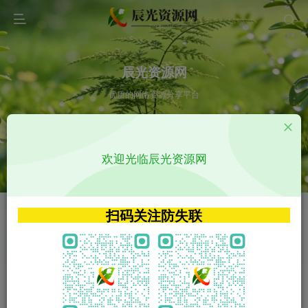
辰光资源网
优质的网络资源分享平台
请输入您想搜索的内容,如:app源码
欢迎光临辰光资源网
VIP特权介绍
APP源码
VIP特权介绍
APP源码
扫码关注防失联
VIP特权介绍
影视源码
火
GO
VIP特权介绍
影视源码
‹
›