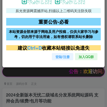
辰光资源网震撼开站,扫描以上二维码关注防失联
免费领支付宝红包
腾讯轻量4核4G3M服务器38元/
年
重要公告-必看
阿里云2核2G200M服务器68元/
雨云高防免备案服务器
本站资源全部来源于网络及用户投稿，仅供大家学习与参
年
考，切勿用于非法用途，如有侵权请联系站长删除
超低价文字广告位招租
超低价文字广告位招租
建议
Ctrl+D
收藏本站链接以免遗失
登陆/注册
加入QQ群
超低价文字广告位招租
超低价文字广告位招租
公告：欢迎访问辰光资源网
首页
源码分享
正文
2024全新版本无忧二级域名分发系统网站源码 支
持会员/续费/包月等功能