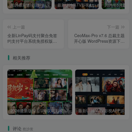
2026最新版绿豆UI9双端影视APP源码
最新UI神马TV影视APP源码 乐檬影视苹果CMS后台 包含前后端源码
上一篇
下一篇
全新LinPay码支付聚合免签
CeoMax-Pro v7.6 总裁主题
约支付平台系统免授权版
开心版 WordPress资源下载
LinPay源支付网站源码兼容
类模板
所有易支付
相关推荐
2026最新版绿豆UI9双端影视APP源码
最新UI神马TV影视APP源码 乐檬影视
评论
抢沙发