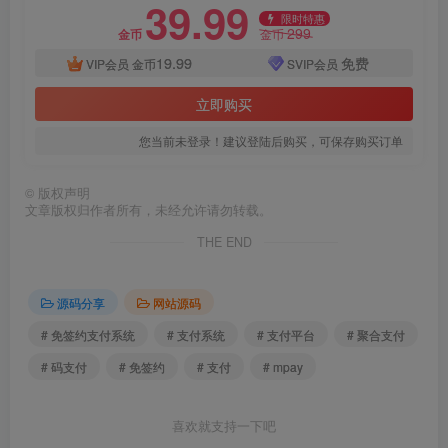
39.99
限时特惠
299
金币
金币
19.99
免费
VIP会员
金币
SVIP会员
立即购买
您当前未登录！建议登陆后购买，可保存购买订单
©
版权声明
文章版权归作者所有，未经允许请勿转载。
THE END
源码分享
网站源码
# 免签约支付系统
# 支付系统
# 支付平台
# 聚合支付
# 码支付
# 免签约
# 支付
# mpay
喜欢就支持一下吧