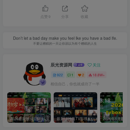
点赞
9
分享
收藏
Don’t let a bad day make you feel lke you have a bad lfe.
不要让糟糕的一天让你误以为有个糟糕的人生
辰光资源网
关注
922
1
2
18.8W+
相信自己，你也就成功了一半
2026最新版绿豆UI9双端影视APP源码
最新UI神马TV影视APP源码 乐檬影视苹果CMS后台 包含前后端源码