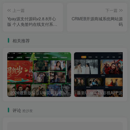
上一篇
下一篇
Ypay源支付源码v2.8.8开心
CRMEB开源商城系统网站源
版 个人免签约在线支付系统
码
源码运营版附安卓及PC三网
监控软件
相关推荐
2026最新版绿豆UI9双端影视APP源码
最新UI神马TV影视APP源码 乐檬影视
评论
抢沙发