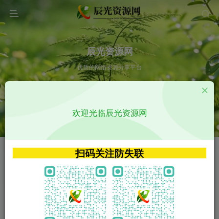
辰光资源网
优质的网络资源分享平台
请输入您想搜索的内容,如:app源码
欢迎光临辰光资源网
VIP特权介绍
APP源码
VIP特权介绍
APP源码
扫码关注防失联
VIP特权介绍
影视源码
火
GO
VIP特权介绍
影视源码
‹
›