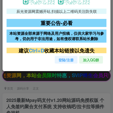
辰光资源网震撼开站,扫描以上二维码关注防失联
免费领支付宝红包
腾讯轻量4核4G3M服务器38元/
年
重要公告-必看
阿里云2核2G200M服务器68元/
雨云高防免备案服务器
本站资源全部来源于网络及用户投稿，仅供大家学习与参
年
考，切勿用于非法用途，如有侵权请联系站长删除
超低价文字广告位招租
超低价文字广告位招租
建议
Ctrl+D
收藏本站链接以免遗失
登陆/注册
加入QQ群
超低价文字广告位招租
超低价文字广告位招租
，本站会员限时特惠，SVIP终生会员只需99元
首页
源码分享
正文
2025最新Mpay码支付v1.20网站源码免授权版 个
人免签约聚合支付系统 支持收钱吧/拉卡拉等插件
免挂机