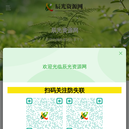
辰光资源网
优质的网络资源分享平台
请输入您想搜索的内容,如:app源码
欢迎光临辰光资源网
VIP特权介绍
APP源码
VIP特权介绍
APP源码
扫码关注防失联
VIP特权介绍
影视源码
火
GO
VIP特权介绍
影视源码
‹
›