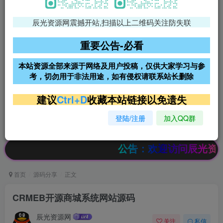
辰光资源网震撼开站,扫描以上二维码关注防失联
免费领支付宝红包
腾讯轻量4核4G3M服务器38元/
年
重要公告-必看
阿里云2核2G200M服务器68元/
雨云高防免备案服务器
本站资源全部来源于网络及用户投稿，仅供大家学习与参
年
考，切勿用于非法用途，如有侵权请联系站长删除
超低价文字广告位招租
超低价文字广告位招租
建议
Ctrl+D
收藏本站链接以免遗失
登陆/注册
加入QQ群
超低价文字广告位招租
超低价文字广告位招租
公告：欢迎访问辰光资源网，本站会员限时特
首页
源码分享
正文
CRMEB开源商城系统网站源码
辰光资源网
关注
私信