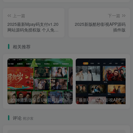
上一篇
下一篇
2025最新Mpay码支付v1.20
2025新版酷秒影视APP源码
网站源码免授权版 个人免签
插件版
约聚合支付系统 支持收钱吧/
拉卡拉等插件免挂机
相关推荐
2026最新版绿豆UI9双端影视APP源码
最新UI神马TV影视APP源码 乐檬影视
评论
抢沙发