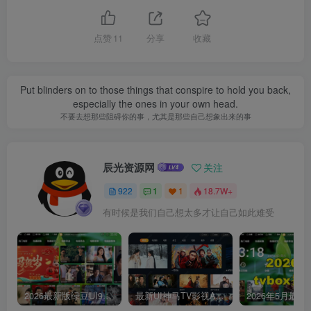
点赞
11
分享
收藏
Put blinders on to those things that conspire to hold you back,
especially the ones in your own head.
不要去想那些阻碍你的事，尤其是那些自己想象出来的事
辰光资源网
关注
922
1
1
18.7W+
有时候是我们自己想太多才让自己如此难受
2026最新版绿豆UI9双端影视APP源码
最新UI神马TV影视APP源码 乐檬影视苹果CMS后台 包含前后端源码