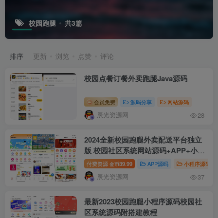
校园跑腿
共3篇
排序
更新
浏览
点赞
评论
校园点餐订餐外卖跑腿Java源码
会员免费
源码分享
网站源码
辰光资源网
28
2024全新校园跑腿外卖配送平台独立
版 校园社区系统网站源码+APP+小程
序前端全套源码
付费资源
39.99
APP源码
小程序源码
金币
辰光资源网
37
最新2023校园跑腿小程序源码校园社
区系统源码附搭建教程