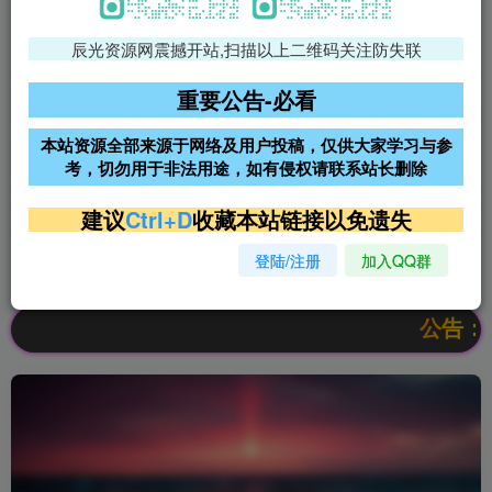
辰光资源网震撼开站,扫描以上二维码关注防失联
免费领支付宝红包
腾讯轻量4核4G3M服务器38元/
年
重要公告-必看
阿里云2核2G200M服务器68元/
雨云高防免备案服务器
本站资源全部来源于网络及用户投稿，仅供大家学习与参
年
考，切勿用于非法用途，如有侵权请联系站长删除
超低价文字广告位招租
超低价文字广告位招租
建议
Ctrl+D
收藏本站链接以免遗失
登陆/注册
加入QQ群
超低价文字广告位招租
超低价文字广告位招租
公告：欢迎