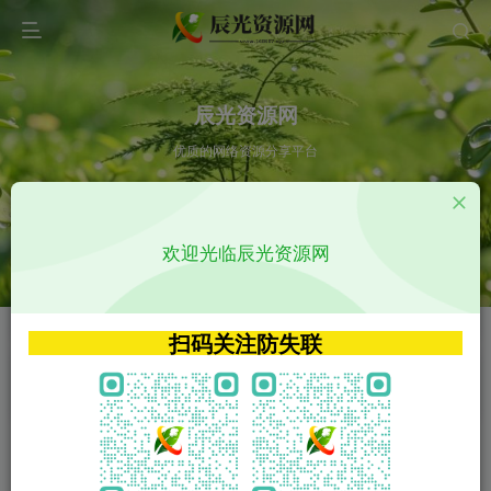
辰光资源网
优质的网络资源分享平台
请输入您想搜索的内容,如:app源码
欢迎光临辰光资源网
VIP特权介绍
APP源码
VIP特权介绍
APP源码
扫码关注防失联
VIP特权介绍
影视源码
火
GO
VIP特权介绍
影视源码
‹
›