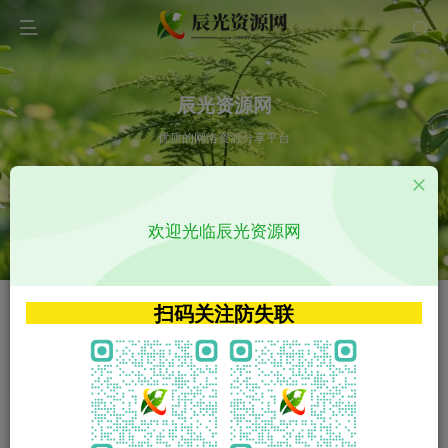
辰光资源网
优质的网络资源分享平台
请输入您想搜索的内容,如:app源码
欢迎光临辰光资源网
VIP特权介绍
APP源码
VIP特权介绍
APP源码
扫码关注防失联
VIP特权介绍
影视源码
火
GO
VIP特权介绍
影视源码
‹
›