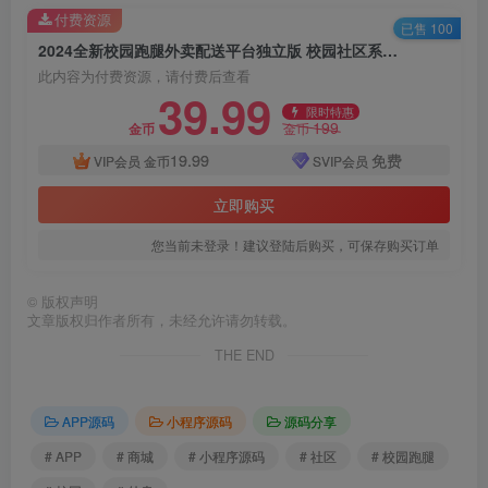
付费资源
已售 100
2024全新校园跑腿外卖配送平台独立版 校园社区系统网站源码+APP+小程序前端全套源码
此内容为付费资源，请付费后查看
39.99
限时特惠
199
金币
金币
19.99
免费
VIP会员
金币
SVIP会员
立即购买
您当前未登录！建议登陆后购买，可保存购买订单
©
版权声明
文章版权归作者所有，未经允许请勿转载。
THE END
APP源码
小程序源码
源码分享
# APP
# 商城
# 小程序源码
# 社区
# 校园跑腿