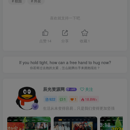
# 校园
# 外卖
喜欢就支持一下吧
点赞
14
分享
收藏
1
If you hold tight, how can a free hand to hug now?
你若将过去抱的太紧，怎么能腾出手来拥抱现在？
辰光资源网
关注
922
1
1
18.8W+
生活从未变得容易，只是我们变得更加坚强