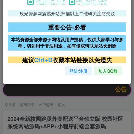
辰光资源网震撼开站,扫描以上二维码关注防失联
免费领支付宝红包
腾讯轻量4核4G3M服务器38元/
年
重要公告-必看
阿里云2核2G200M服务器68元/
雨云高防免备案服务器
本站资源全部来源于网络及用户投稿，仅供大家学习与参
年
考，切勿用于非法用途，如有侵权请联系站长删除
超低价文字广告位招租
超低价文字广告位招租
建议
Ctrl+D
收藏本站链接以免遗失
登陆/注册
加入QQ群
超低价文字广告位招租
超低价文字广告位招租
公告：欢迎访问
首页
源码分享
APP源码
正文
2024全新校园跑腿外卖配送平台独立版 校园社区
系统网站源码+APP+小程序前端全套源码