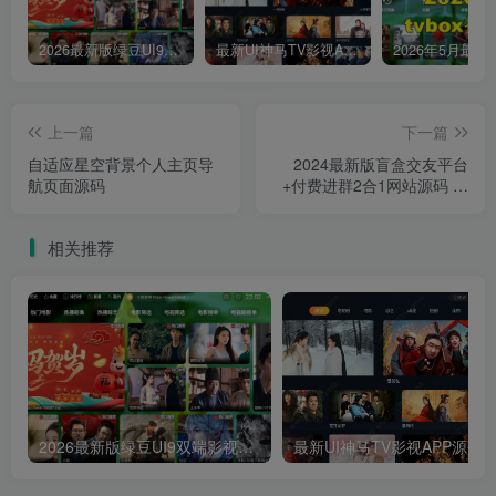
2026最新版绿豆UI9双端影视APP源码
最新UI神马TV影视APP源码 乐檬影视苹果CMS后台 包含前后端源码
上一篇
下一篇
自适应星空背景个人主页导
2024最新版盲盒交友平台
航页面源码
+付费进群2合1网站源码 内
含详细视频搭建教程及全套
源码
相关推荐
2026最新版绿豆UI9双端影视APP源码
最新UI神马TV影视APP源码 乐檬影视