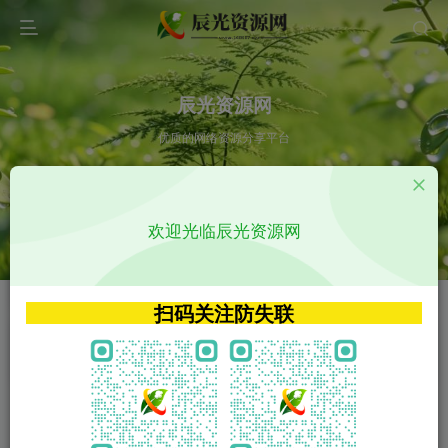
辰光资源网
优质的网络资源分享平台
请输入您想搜索的内容,如:app源码
欢迎光临辰光资源网
VIP特权介绍
APP源码
VIP特权介绍
APP源码
扫码关注防失联
VIP特权介绍
影视源码
火
GO
VIP特权介绍
影视源码
‹
›