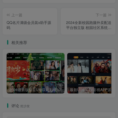
上一篇
下一篇
QQ名片满级会员装x助手源
2024全新校园跑腿外卖配送
码
平台独立版 校园社区系统网
站源码+APP+小程序前端全
套源码
相关推荐
2026最新版绿豆UI9双端影视APP源码
最新UI神马TV影视APP源码 乐檬影视
评论
抢沙发