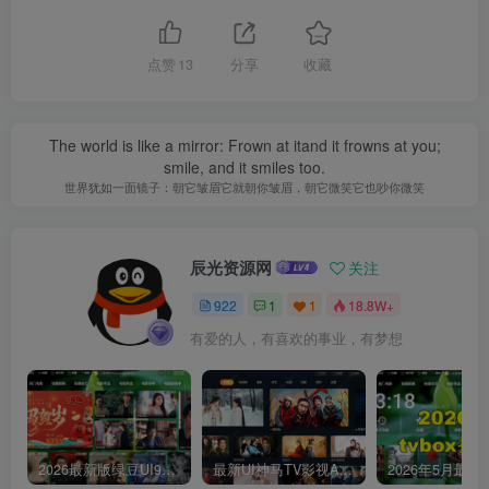
点赞
13
分享
收藏
The world is like a mirror: Frown at itand it frowns at you;
smile, and it smiles too.
世界犹如一面镜子：朝它皱眉它就朝你皱眉，朝它微笑它也吵你微笑
辰光资源网
关注
922
1
1
18.8W+
有爱的人，有喜欢的事业，有梦想
2026最新版绿豆UI9双端影视APP源码
最新UI神马TV影视APP源码 乐檬影视苹果CMS后台 包含前后端源码