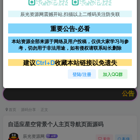
辰光资源网震撼开站,扫描以上二维码关注防失联
免费领支付宝红包
腾讯轻量4核4G3M服务器38元/
年
重要公告-必看
阿里云2核2G200M服务器68元/
雨云高防免备案服务器
本站资源全部来源于网络及用户投稿，仅供大家学习与参
年
考，切勿用于非法用途，如有侵权请联系站长删除
超低价文字广告位招租
超低价文字广告位招租
建议
Ctrl+D
收藏本站链接以免遗失
登陆/注册
加入QQ群
超低价文字广告位招租
超低价文字广告位招租
公告：欢迎访
首页
源码分享
正文
自适应星空背景个人主页导航页面源码
辰光资源网
关注
私信