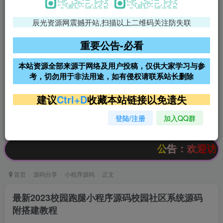
辰光资源网震撼开站,扫描以上二维码关注防失联
免费领支付宝红包
腾讯轻量4核4G3M服务器38元/
年
重要公告-必看
阿里云2核2G200M服务器68元/
雨云高防免备案服务器
本站资源全部来源于网络及用户投稿，仅供大家学习与参
年
考，切勿用于非法用途，如有侵权请联系站长删除
超低价文字广告位招租
超低价文字广告位招租
建议
Ctrl+D
收藏本站链接以免遗失
登陆/注册
加入QQ群
超低价文字广告位招租
超低价文字广告位招租
公告：欢迎访问辰光资源
首页
源码分享
小程序源码
正文
最新2023校园跑腿小程序源码校园社区系统源码
附搭建教程