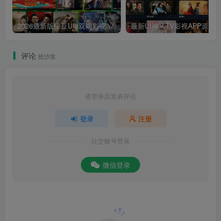
2026最新版绿豆UI9双端影视APP源码
最新UI神马TV影视APP源码 乐檬影视
评论
抢沙发
请登录后发表评论
登录
注册
社交账号登录
微信登录