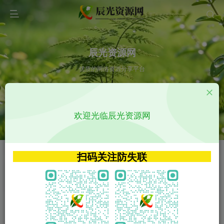
辰光资源网
优质的网络资源分享平台
请输入您想搜索的内容,如:app源码
欢迎光临辰光资源网
VIP特权介绍
APP源码
VIP特权介绍
APP源码
扫码关注防失联
VIP特权介绍
影视源码
火
GO
VIP特权介绍
影视源码
‹
›