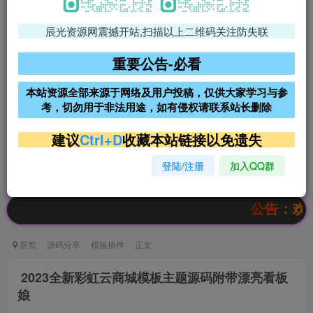
辰光资源网震撼开站,扫描以上二维码关注防失联
免费领支付宝红包
腾讯轻量4核4G3M服务器38元/
年
重要公告-必看
阿里云2核2G200M服务器68元/
雨云高防免备案服务器
本站资源全部来源于网络及用户投稿，仅供大家学习与参
年
考，切勿用于非法用途，如有侵权请联系站长删除
超低价文字广告位招租
超低价文字广告位招租
建议
Ctrl+D
收藏本站链接以免遗失
登陆/注册
加入QQ群
超低价文字广告位招租
超低价文字广告位招租
公告：欢迎访问辰
首页
源码分享
模板插件
正文
2023全新彩虹云商城模板主题源码附带漂亮看板
娘