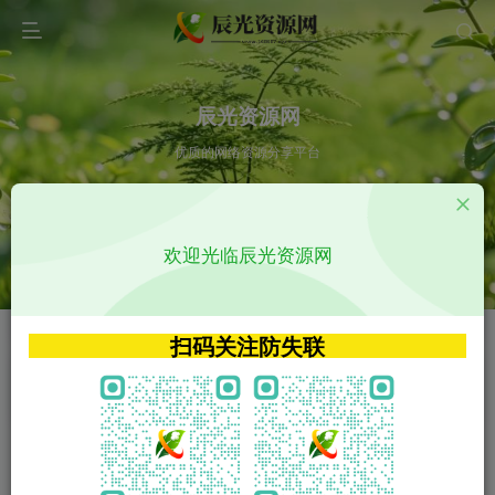
辰光资源网
优质的网络资源分享平台
请输入您想搜索的内容,如:app源码
欢迎光临辰光资源网
VIP特权介绍
APP源码
VIP特权介绍
APP源码
扫码关注防失联
VIP特权介绍
影视源码
火
GO
VIP特权介绍
影视源码
‹
›