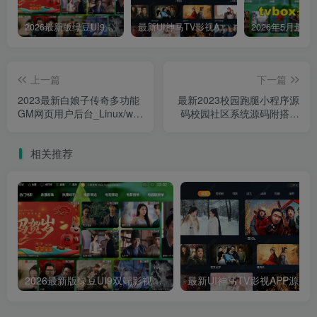
2026最新版绿豆UI9双端影视APP源码
最新UI神马TV影视APP源码 乐檬影视苹果CMS后台 包含前后端源码
上一篇
下一篇
2023最新白娘子传奇多功能
最新2023校园跑腿小程序源
GM网页用户后台_Linux/win
码校园社区系统源码附搭建
打包整理_新版GM多功能授
教程
权后台工具附教程
相关推荐
2026最新版绿豆UI9双端影视APP源码
最新UI神马TV影视APP源码 乐檬影视