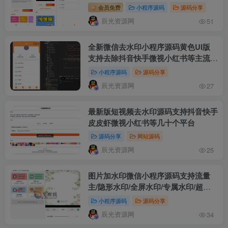
会员免费
小程序源码
源码分享
辰光资源网
51
全新微信去水印小程序源码黄色UI版
支持去除抖音快手微视小红书等主流短
视频平台水印
小程序源码
源码分享
辰光资源网
27
最新版短视频去水印源码支持抖音快手
皮皮虾微视小红书等几十个平台
源码分享
网站源码
辰光资源网
25
图片加水印微信小程序源码支持流量
主/隐形水印/全屏水印/专属水印/超级
横幅/位置大小透明度调整
小程序源码
源码分享
辰光资源网
34