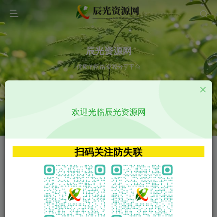
辰光资源网
优质的网络资源分享平台
请输入您想搜索的内容,如:app源码
欢迎光临辰光资源网
VIP特权介绍
APP源码
VIP特权介绍
APP源码
扫码关注防失联
VIP特权介绍
影视源码
火
GO
VIP特权介绍
影视源码
‹
›