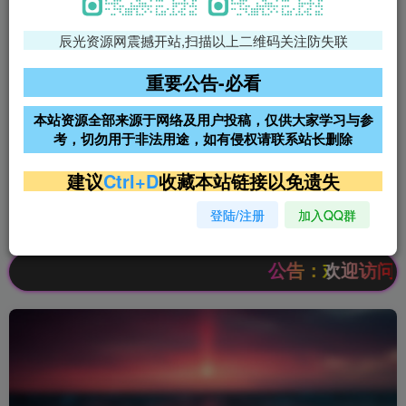
辰光资源网震撼开站,扫描以上二维码关注防失联
免费领支付宝红包
腾讯轻量4核4G3M服务器38元/
年
重要公告-必看
阿里云2核2G200M服务器68元/
雨云高防免备案服务器
本站资源全部来源于网络及用户投稿，仅供大家学习与参
年
考，切勿用于非法用途，如有侵权请联系站长删除
超低价文字广告位招租
超低价文字广告位招租
建议
Ctrl+D
收藏本站链接以免遗失
登陆/注册
加入QQ群
超低价文字广告位招租
超低价文字广告位招租
公告：欢迎访问辰光资