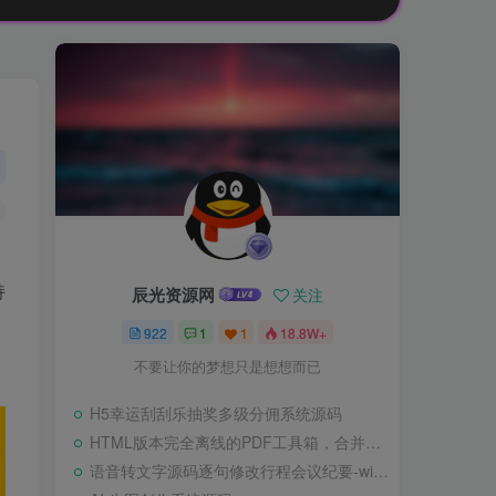
持
辰光资源网
关注
922
1
1
18.8W+
不要让你的梦想只是想想而已
H5幸运刮刮乐抽奖多级分佣系统源码
HTML版本完全离线的PDF工具箱，合并、拆分、旋转、删除、PDF转图片、图片转PDF
语音转文字源码逐句修改行程会议纪要-wisper版本