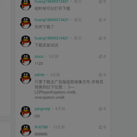
huang19945313421
前天
0
啥时候可以打开下载
huang19945313421
前天
0
关闭下载了
huang19945313421
前天
0
下载安装试试
cinco
3天前
0
1123
admln
4天前
0
只要下载去广告版提取镜像文件,并将其
替换到以下位置： ├—
LDPlayer9\system.vmdk,
vms\system.vmdk
yangruiqi
8天前
0
jzjz
A16788
13天前
0
666666