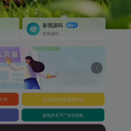
影视源码
GO
影视源码
›
元/年
雨云高防免备案服务器
超低价文字广告位招租