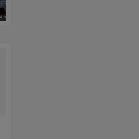
绿豆超级盒子itvboxfast影视APP双端源码 TV+手机双端 支持值波/后台管理仓库/会员系统/卡密系统/批量生成账号 自动换源 集成免签约支付系统
最新tvbox五套UI绿豆盒子UI8影视APP源码 TV端影视APP反编译源码支持会员系统/代理系统/值波/自带免签收款/批量生成卡密