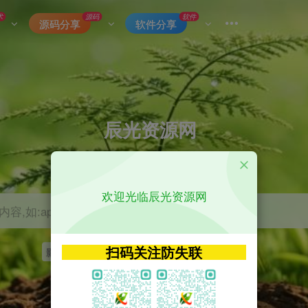
术
源码
软件
源码分享
软件分享
辰光资源网
优质的网络资源分享平台
欢迎光临辰光资源网
容,如:app源码
扫码关注防失联
影视
tvbox
神马
getapp
原神
Uniapp