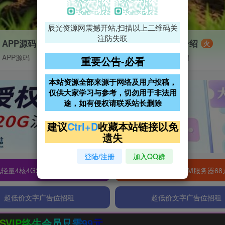
辰光资源网震撼开站,扫描以上二维码关
注防失联
APP源码
VIP特权介绍
火
APP源码
VIP特权介绍
重要公告-必看
本站资源全部来源于网络及用户投稿，
仅供大家学习与参考，切勿用于非法用
途，如有侵权请联系站长删除
建议
Ctrl+D
收藏本站链接以免
遗失
登陆/注册
加入QQ群
轻量4核4G3M服务器38元/年
阿里云2核2G200M服务器68
超低价文字广告位招租
超低价文字广告位招租