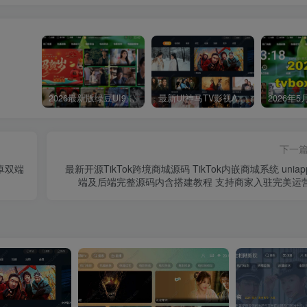
2026最新版绿豆UI9双端影视APP源码
最新UI神马TV影视APP源码 乐檬影视苹果CMS后台 包含前后端源码
下一
卓双端
最新开源TikTok跨境商城源码 TikTok内嵌商城系统 uniap
端及后端完整源码内含搭建教程 支持商家入驻完美运