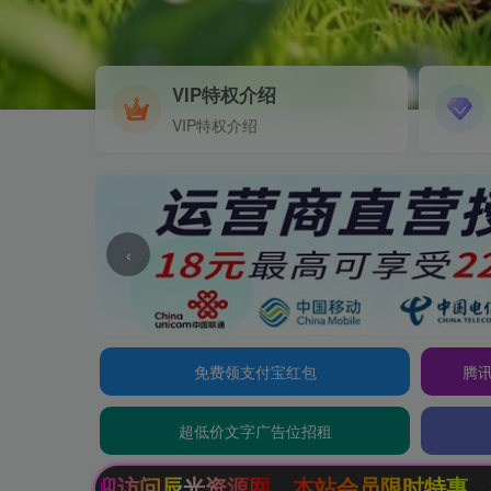
VIP特权介绍
VIP特权介绍
‹
免费领支付宝红包
腾讯
超低价文字广告位招租
网，本站会员限时特惠，SVIP终生会员只需99元