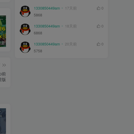
1330850449am
17天前
0
5868
1330850449am
18天前
0
6868
2026年5月最新可用tvbox影视仓接口大全
最新tvbox绿豆盒子UI8影视APP源码新增后台添加直播及加密功能 TV端影视APP反编译源码支持会员系统/代理系统/直播/自带免签收款/批量生成卡密
绿豆超级盒子itvboxfast影视APP双端源码 TV+手机双端 支持值波/后台管理仓库/会员系统/卡密系统/批量生成账号 自动换源 集成免签约支付系统
1330850449am
20天前
0
5758
篇
p前
营版