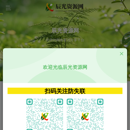
辰光资源网
优质的网络资源分享平台
请输入您想搜索的内容,如:app源码
欢迎光临辰光资源网
VIP特权介绍
APP源码
VIP特权介绍
APP源码
扫码关注防失联
VIP特权介绍
影视源码
火
GO
VIP特权介绍
影视源码
‹
›