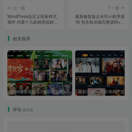
上一篇
下一篇
WordPress自定义鼠标样式
最新修复版去水印小程序源
插件 内置十几款精美鼠标指
码 包含前后端完整源码+内
针款式
置接口+第三方接口
相关推荐
2026最新版绿豆UI9双端影视APP源码
最新UI神马TV影视APP源码 乐檬影视
评论
抢沙发