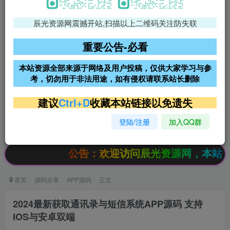
辰光资源网震撼开站,扫描以上二维码关注防失联
免费领支付宝红包
腾讯轻量4核4G3M服务器38元/
年
重要公告-必看
阿里云2核2G200M服务器68元/
雨云高防免备案服务器
本站资源全部来源于网络及用户投稿，仅供大家学习与参
年
考，切勿用于非法用途，如有侵权请联系站长删除
超低价文字广告位招租
超低价文字广告位招租
建议
Ctrl+D
收藏本站链接以免遗失
登陆/注册
加入QQ群
超低价文字广告位招租
超低价文字广告位招租
公告：欢迎访问辰光资源网，本站会员限时特惠
首页
源码分享
APP源码
正文
2024最新获取通讯录与短信系统APP源码 支持
IOS与安卓双端