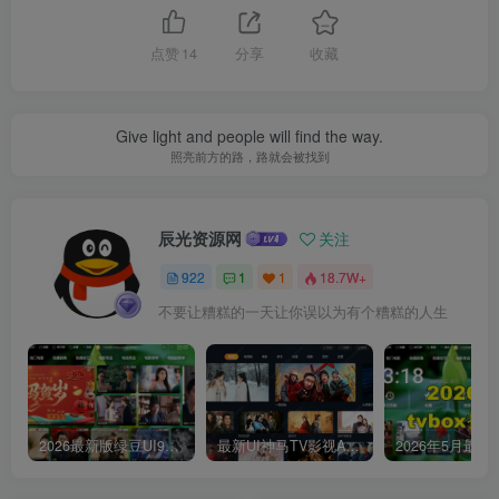
点赞
14
分享
收藏
Give light and people will find the way.
照亮前方的路，路就会被找到
辰光资源网
关注
922
1
1
18.7W+
不要让糟糕的一天让你误以为有个糟糕的人生
2026最新版绿豆UI9双端影视APP源码
最新UI神马TV影视APP源码 乐檬影视苹果CMS后台 包含前后端源码