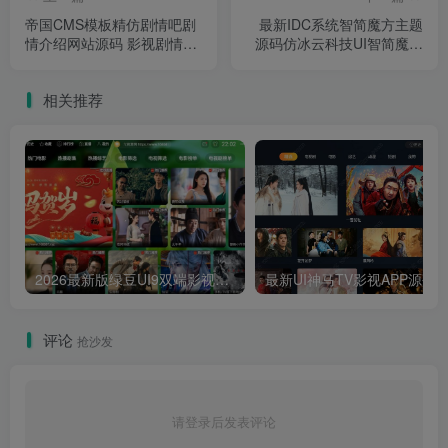
帝国CMS模板精仿剧情吧剧
最新IDC系统智简魔方主题
情介绍网站源码 影视剧情介
源码仿冰云科技UI智简魔方
绍主题源码
模板
相关推荐
2026最新版绿豆UI9双端影视APP源码
最新UI神马TV影视APP源码 乐檬影视
评论
抢沙发
请登录后发表评论