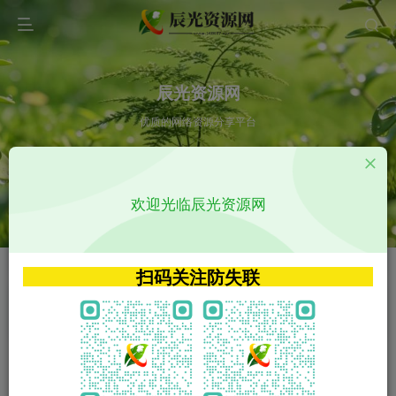
辰光资源网
优质的网络资源分享平台
请输入您想搜索的内容,如:app源码
欢迎光临辰光资源网
VIP特权介绍
APP源码
VIP特权介绍
APP源码
扫码关注防失联
VIP特权介绍
影视源码
火
GO
VIP特权介绍
影视源码
‹
›