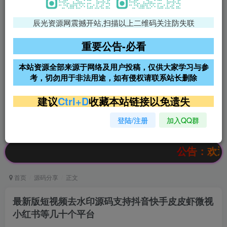
辰光资源网震撼开站,扫描以上二维码关注防失联
免费领支付宝红包
腾讯轻量4核4G3M服务器38元/
年
重要公告-必看
阿里云2核2G200M服务器68元/
雨云高防免备案服务器
本站资源全部来源于网络及用户投稿，仅供大家学习与参
年
考，切勿用于非法用途，如有侵权请联系站长删除
超低价文字广告位招租
超低价文字广告位招租
建议
Ctrl+D
收藏本站链接以免遗失
登陆/注册
加入QQ群
超低价文字广告位招租
超低价文字广告位招租
公告：欢迎访问辰
首页
源码分享
正文
最新版短视频去水印源码支持抖音快手皮皮虾微视
小红书等几十个平台