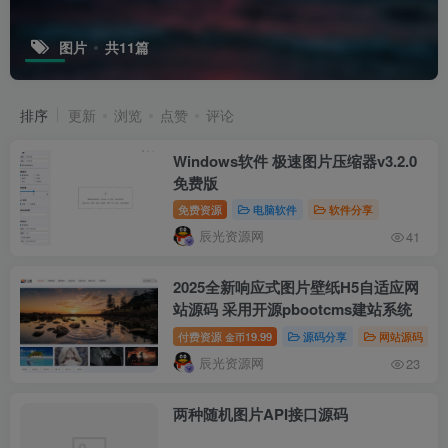
图片
共11篇
排序
更新
浏览
点赞
评论
Windows软件 极速图片压缩器v3.2.0
免费版
免费资源
电脑软件
软件分享
辰光资源网
41
2025全新响应式图片壁纸H5自适应网
站源码 采用开源pbootcms建站系统
付费资源
19.99
源码分享
网站源码
金币
辰光资源网
23
两种随机图片API接口源码