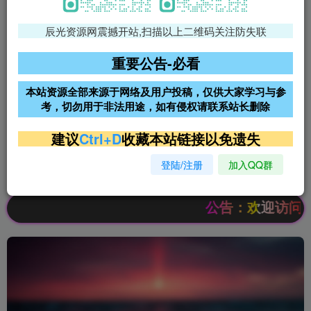
辰光资源网震撼开站,扫描以上二维码关注防失联
免费领支付宝红包
腾讯轻量4核4G3M服务器38元/
年
重要公告-必看
阿里云2核2G200M服务器68元/
雨云高防免备案服务器
本站资源全部来源于网络及用户投稿，仅供大家学习与参
年
考，切勿用于非法用途，如有侵权请联系站长删除
超低价文字广告位招租
超低价文字广告位招租
建议
Ctrl+D
收藏本站链接以免遗失
登陆/注册
加入QQ群
超低价文字广告位招租
超低价文字广告位招租
公告：欢迎访问辰光资