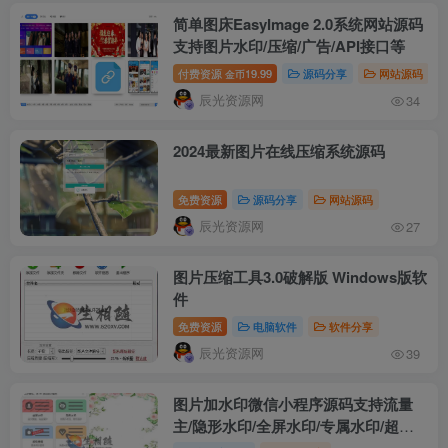
简单图床EasyImage 2.0系统网站源码
支持图片水印/压缩/广告/API接口等
付费资源
19.99
源码分享
网站源码
金币
辰光资源网
34
2024最新图片在线压缩系统源码
免费资源
源码分享
网站源码
辰光资源网
27
图片压缩工具3.0破解版 Windows版软
件
免费资源
电脑软件
软件分享
辰光资源网
39
图片加水印微信小程序源码支持流量
主/隐形水印/全屏水印/专属水印/超级
横幅/位置大小透明度调整