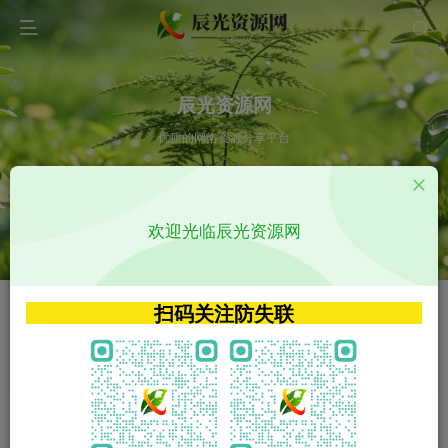
辰光资源网
优质的网络资源分享平台
请输入您想搜索的内容,如:app源码
欢迎光临辰光资源网
VIP特权介绍
APP源码
VIP特权介绍
APP源码
扫码关注防失联
VIP特权介绍
影视源码
火
GO
VIP特权介绍
影视源码
‹
›