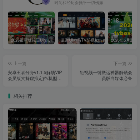
时间和经历会抚平一切伤痛
2026最新版绿豆UI9双端影视APP源码
最新UI神马TV影视APP源码 乐檬影视苹果CMS后台 包含前后端源码
上一篇
下一篇
安卓王者分身v1.1.5解锁VIP
短视频一键搬运神器解锁会
会员版支持虚拟定位/机型模
员版自媒体必备
拟/改王者战区等
相关推荐