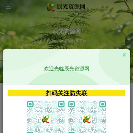
辰光资源网
优质的网络资源分享平台
请输入您想搜索的内容,如:app源码
欢迎光临辰光资源网
VIP特权介绍
APP源码
VIP特权介绍
APP源码
扫码关注防失联
VIP特权介绍
影视源码
火
GO
VIP特权介绍
影视源码
‹
›