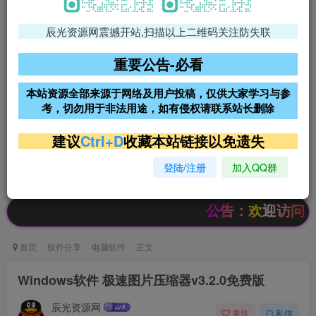
辰光资源网震撼开站,扫描以上二维码关注防失联
免费领支付宝红包
腾讯轻量4核4G3M服务器38元/
年
重要公告-必看
阿里云2核2G200M服务器68元/
雨云高防免备案服务器
本站资源全部来源于网络及用户投稿，仅供大家学习与参
年
考，切勿用于非法用途，如有侵权请联系站长删除
超低价文字广告位招租
超低价文字广告位招租
建议
Ctrl+D
收藏本站链接以免遗失
登陆/注册
加入QQ群
超低价文字广告位招租
超低价文字广告位招租
公告：欢迎访问辰光资源
首页
软件分享
电脑软件
正文
Windows软件 极速图片压缩器v3.2.0免费版
辰光资源网
关注
私信