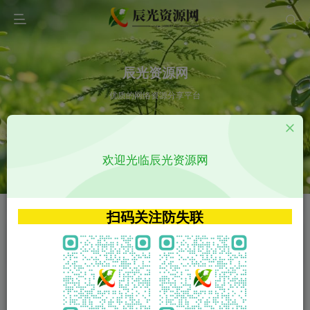
辰光资源网
优质的网络资源分享平台
请输入您想搜索的内容,如:app源码
欢迎光临辰光资源网
VIP特权介绍
APP源码
VIP特权介绍
APP源码
扫码关注防失联
VIP特权介绍
影视源码
火
GO
VIP特权介绍
影视源码
‹
›