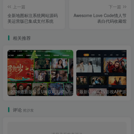
上一篇
下一篇
全新地图标注系统网站源码
Awesome Love Code情人节
美运营版已集成支付系统
表白代码收藏馆
相关推荐
2026最新版绿豆UI9双端影视APP源码
最新UI神马TV影视APP源码 乐檬影视
评论
抢沙发