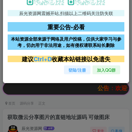
辰光资源网震撼开站,扫描以上二维码关注防失联
免费领支付宝红包
腾讯轻量4核4G3M服务器38元/
年
重要公告-必看
阿里云2核2G200M服务器68元/
雨云高防免备案服务器
本站资源全部来源于网络及用户投稿，仅供大家学习与参
年
考，切勿用于非法用途，如有侵权请联系站长删除
超低价文字广告位招租
超低价文字广告位招租
建议
Ctrl+D
收藏本站链接以免遗失
登陆/注册
加入QQ群
超低价文字广告位招租
超低价文字广告位招租
公告：欢迎访问辰光
首页
源码分享
正文
获取微云分享图片的直链地址源码 可做图床
辰光资源网
关注
私信