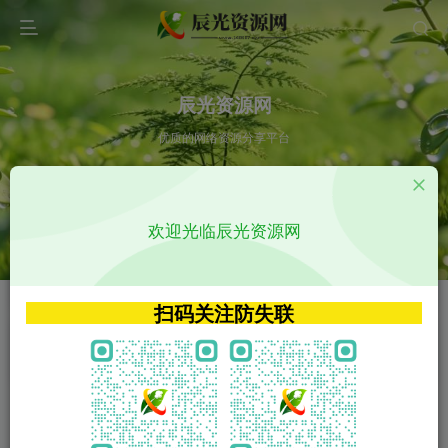
辰光资源网
优质的网络资源分享平台
请输入您想搜索的内容,如:app源码
欢迎光临辰光资源网
VIP特权介绍
APP源码
VIP特权介绍
APP源码
扫码关注防失联
VIP特权介绍
影视源码
火
GO
VIP特权介绍
影视源码
‹
›