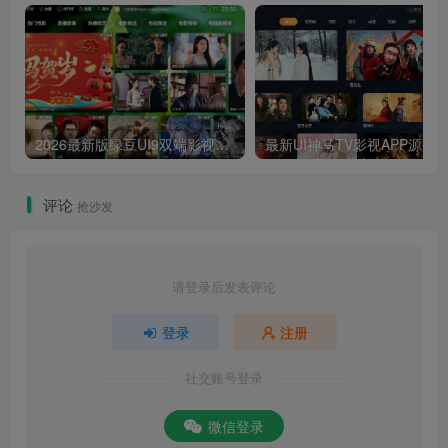
2026最新版绿豆UI9双端影视APP源码
最新UI神马TV影视APP源码 乐檬影视
评论
抢沙发
请登录后发表评论
登录
注册
社交账号登录
微信登录