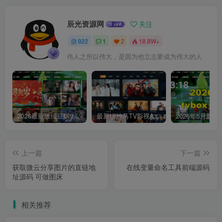
辰光资源网
关注
922
1
2
18.8W+
伟人之所以伟大，是因为他立志要成为伟大的人
2026最新版绿豆UI9双端影视APP源码
最新UI神马TV影视APP源码 乐檬影视苹果CMS后台 包含前后端源码
上一篇
下一篇
获取微云分享图片的直链地
在线变量命名工具前端源码
址源码 可做图床
相关推荐