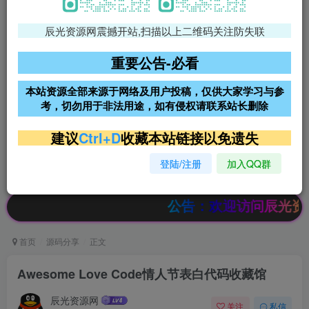
辰光资源网震撼开站,扫描以上二维码关注防失联
免费领支付宝红包
腾讯轻量4核4G3M服务器38元/
年
重要公告-必看
阿里云2核2G200M服务器68元/
雨云高防免备案服务器
本站资源全部来源于网络及用户投稿，仅供大家学习与参
年
考，切勿用于非法用途，如有侵权请联系站长删除
超低价文字广告位招租
超低价文字广告位招租
建议
Ctrl+D
收藏本站链接以免遗失
登陆/注册
加入QQ群
超低价文字广告位招租
超低价文字广告位招租
公告：欢迎访问辰光资源网，本站
首页
源码分享
正文
Awesome Love Code情人节表白代码收藏馆
辰光资源网
关注
私信