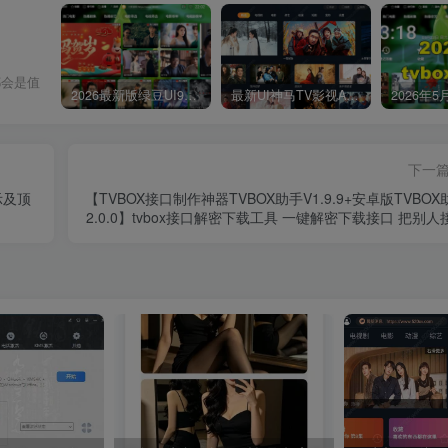
都会是值
2026最新版绿豆UI9双端影视APP源码
最新UI神马TV影视APP源码 乐檬影视苹果CMS后台 包含前后端源码
下一
示及顶
【TVBOX接口制作神器TVBOX助手V1.9.9+安卓版TVBOX
2.0.0】tvbox接口解密下载工具 一键解密下载接口 把别人
制作成自己的