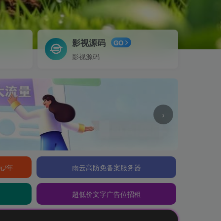
影视源码
GO
影视源码
›
元/年
雨云高防免备案服务器
超低价文字广告位招租