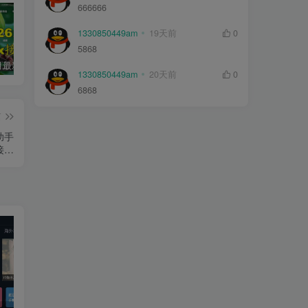
666666
1330850449am
19天前
0
5868
2026年5月最新可用tvbox影视仓接口大全
最新tvbox绿豆盒子UI8影视APP源码新增后台添加直播及加密功能 TV端影视APP反编译源码支持会员系统/代理系统/直播/自带免签收款/批量生成卡密
绿豆超级盒子itvboxfast影视APP双端源码 TV+手机双端 支持值波/后台管理仓库/会员系统/卡密系统/批量生成账号 自动换源 集成免签约支付系统
1330850449am
20天前
0
6868
篇
助手
接口
接口