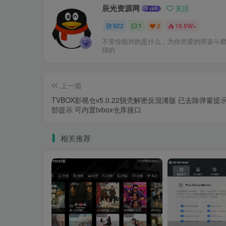
辰光资源网
关注
922
1
2
18.8W+
不管你面对的是什么，为你所爱的而奋斗
得的
上一篇
TVBOX影视仓v5.0.22脱壳解密反混淆版 已去除弹窗提
部提示 可内置tvbox仓库接口
相关推荐