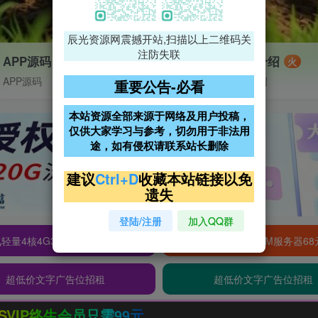
辰光资源网震撼开站,扫描以上二维码关
注防失联
APP源码
VIP特权介绍
火
APP源码
VIP特权介绍
重要公告-必看
本站资源全部来源于网络及用户投稿，
仅供大家学习与参考，切勿用于非法用
途，如有侵权请联系站长删除
建议
Ctrl+D
收藏本站链接以免
遗失
登陆/注册
加入QQ群
轻量4核4G3M服务器38元/年
阿里云2核2G200M服务器68
超低价文字广告位招租
超低价文字广告位招租
元