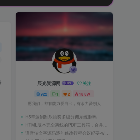
将
辰光资源网
关注
922
1
2
18.8W+
愿我们，都有能力爱自己，有余力爱别人
H5幸运刮刮乐抽奖多级分佣系统源码
HTML版本完全离线的PDF工具箱，合并、拆分、旋转、删除、PDF转图片、图片转PDF
语音转文字源码逐句修改行程会议纪要-wisper版本