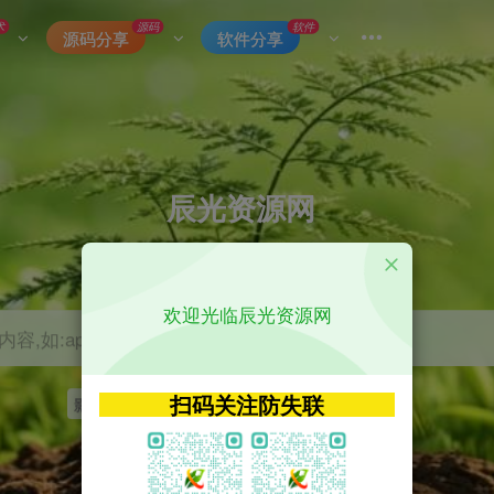
术
源码
软件
源码分享
软件分享
辰光资源网
优质的网络资源分享平台
欢迎光临辰光资源网
容,如:app源码
扫码关注防失联
影视
tvbox
神马
getapp
原神
Uniapp