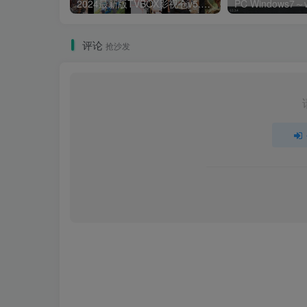
2024最新版TVBOX影视仓v5.0.25脱壳解密版 已去除弹窗提示及顶部提示 可内置tvbox仓库接口 内附三个修改版本
评论
抢沙发