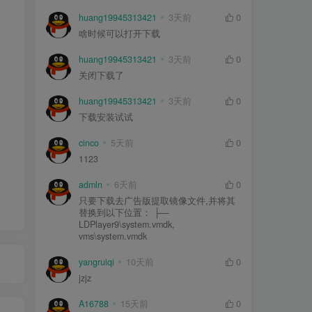
huang19945313421
3天前
0
啥时候可以打开下载
huang19945313421
3天前
0
关闭下载了
huang19945313421
3天前
0
下载安装试试
cinco
5天前
0
1123
admln
6天前
0
只要下载去广告版提取镜像文件,并将其
替换到以下位置： ├—
LDPlayer9\system.vmdk,
vms\system.vmdk
yangruiqi
10天前
0
jzjz
A16788
15天前
0