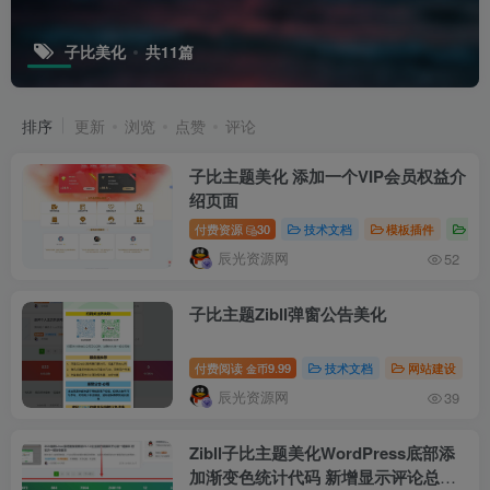
子比美化
共11篇
排序
更新
浏览
点赞
评论
子比主题美化 添加一个VIP会员权益介
绍页面
付费资源
30
技术文档
模板插件
源
辰光资源网
52
子比主题Zibll弹窗公告美化
付费阅读
9.99
技术文档
网站建设
金币
辰光资源网
39
Zibll子比主题美化WordPress底部添
加渐变色统计代码 新增显示评论总数