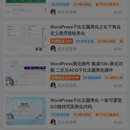
及本周发布文章数
技术文档
网站建设
子比主题美化
辰光资源网
24
WordPress子比主题美化之右下角自
定义悬浮按钮美化
付费资源
30
技术文档
网站建设
子
辰光资源网
45
WordPress美化插件 集成100+美化功
能 二次元ACG子比主题美化插件
付费资源
19.99
模板插件
源码分享
金币
辰光资源网
38
WordPress子比主题美化 一款可爱型
GO跳转页面美化代码
技术文档
网站建设
子比主题美化
辰光资源网
23