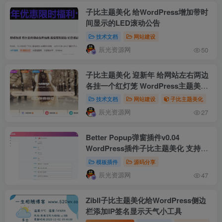
子比主题美化 给WordPress增加带时
间显示的LED滚动公告
技术文档
网站建设
辰光资源网
50
子比主题美化 迎新年 给网站左右两边
各挂一个红灯笼 WordPress主题美化
教程
技术文档
网站建设
子比主题美化
辰光资源网
27
Better Popup弹窗插件v0.04
WordPress插件子比主题美化 支持活
动弹窗/欢迎弹窗/复制弹窗
模板插件
源码分享
辰光资源网
47
Zibll子比主题美化给WordPress侧边
栏添加IP签名显示天气小工具