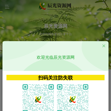
辰光资源网
优质的网络资源分享平台
请输入您想搜索的内容,如:app源码
欢迎光临辰光资源网
VIP特权介绍
APP源码
VIP特权介绍
APP源码
扫码关注防失联
VIP特权介绍
影视源码
火
GO
VIP特权介绍
影视源码
‹
›