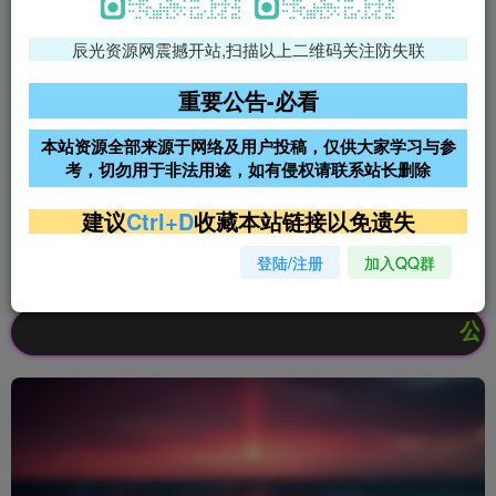
辰光资源网震撼开站,扫描以上二维码关注防失联
免费领支付宝红包
腾讯轻量4核4G3M服务器38元/
年
重要公告-必看
阿里云2核2G200M服务器68元/
雨云高防免备案服务器
本站资源全部来源于网络及用户投稿，仅供大家学习与参
年
考，切勿用于非法用途，如有侵权请联系站长删除
超低价文字广告位招租
超低价文字广告位招租
建议
Ctrl+D
收藏本站链接以免遗失
登陆/注册
加入QQ群
超低价文字广告位招租
超低价文字广告位招租
公告：欢