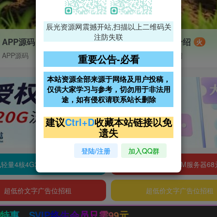
辰光资源网震撼开站,扫描以上二维码关
注防失联
APP源码
VIP特权介绍
火
APP源码
VIP特权介绍
重要公告-必看
本站资源全部来源于网络及用户投稿，
仅供大家学习与参考，切勿用于非法用
途，如有侵权请联系站长删除
建议
Ctrl+D
收藏本站链接以免
遗失
登陆/注册
加入QQ群
轻量4核4G3M服务器38元/年
阿里云2核2G200M服务器68
超低价文字广告位招租
超低价文字广告位招租
99元