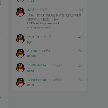
1123
admln
4天前
0
只要下载去广告版提取镜像文件,并将其
替换到以下位置： ├—
LDPlayer9\system.vmdk,
vms\system.vmdk
yangruiqi
9天前
0
jzjz
A16788
14天前
0
666666
1330850449am
17天前
0
5868
1330850449am
19天前
0
6868