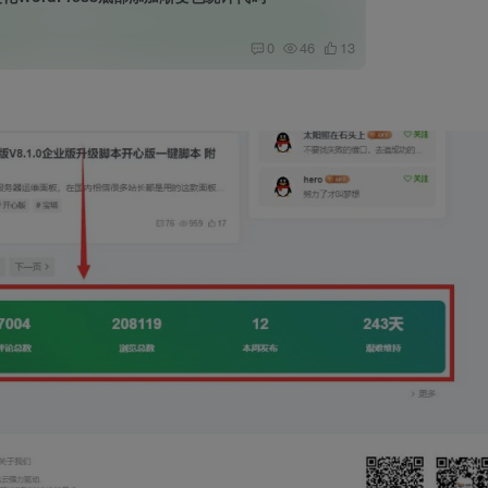
0
46
13