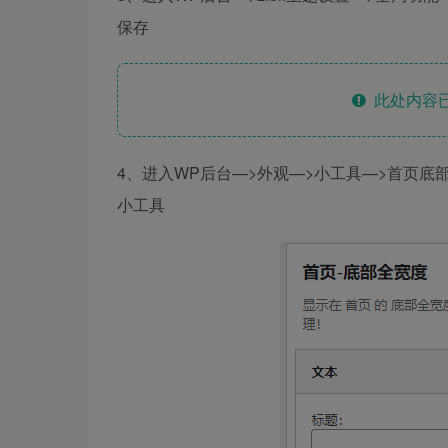
保存
此处内容已
4、进入WP后台—>外观—>小工具—>首页底
小工具