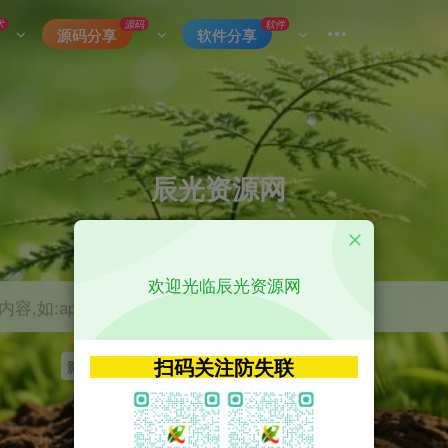
术
源码
软件
源码分享
软件分享
辰光资源网
优质的网络资源分享平台
欢迎光临辰光资源网
容,如:app源码
扫码关注防失联
影视
tvbox
神马
getapp
原神
Uniapp