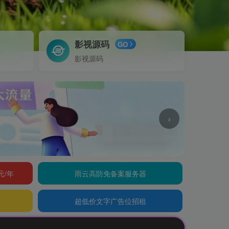
影视源码
GO
影视源码
›
元/年
雨云高防免备案服务器
超低价文字广告位招租