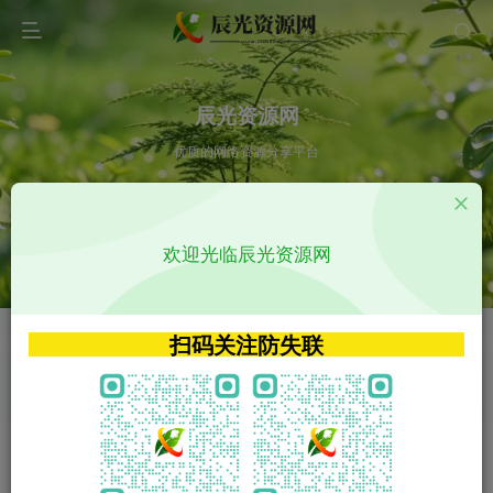
辰光资源网
优质的网络资源分享平台
请输入您想搜索的内容,如:app源码
欢迎光临辰光资源网
VIP特权介绍
APP源码
VIP特权介绍
APP源码
扫码关注防失联
VIP特权介绍
影视源码
火
GO
VIP特权介绍
影视源码
‹
›