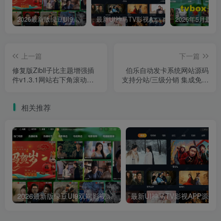
2026最新版绿豆UI9双端影视APP源码
最新UI神马TV影视APP源码 乐檬影视苹果CMS后台 包含前后端源码
上一篇
下一篇
修复版Zibll子比主题增强插
伯乐自动发卡系统网站源码
件v1.3.1网站右下角滚动显
支持分站/三级分销 集成免签
示用户购买记录信息弹幕
支付多种支付接口及多套模
WordPress插件
板
相关推荐
2026最新版绿豆UI9双端影视APP源码
最新UI神马TV影视APP源码 乐檬影视