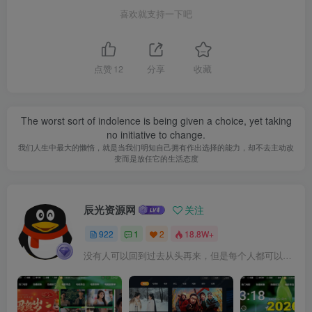
喜欢就支持一下吧
点赞
12
分享
收藏
The worst sort of indolence is being given a choice, yet taking
no initiative to change.
我们人生中最大的懒惰，就是当我们明知自己拥有作出选择的能力，却不去主动改
变而是放任它的生活态度
辰光资源网
关注
922
1
2
18.8W+
没有人可以回到过去从头再来，但是每个人都可以从今天开始，创造一个全新的结局