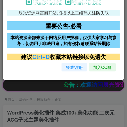
辰光资源网震撼开站,扫描以上二维码关注防失联
免费领支付宝红包
腾讯轻量4核4G3M服务器38元/
年
重要公告-必看
阿里云2核2G200M服务器68元/
雨云高防免备案服务器
本站资源全部来源于网络及用户投稿，仅供大家学习与参
年
考，切勿用于非法用途，如有侵权请联系站长删除
超低价文字广告位招租
超低价文字广告位招租
建议
Ctrl+D
收藏本站链接以免遗失
登陆/注册
加入QQ群
超低价文字广告位招租
超低价文字广告位招租
公告：欢迎访问辰光资源网，本站会员限
首页
源码分享
模板插件
正文
WordPress美化插件 集成100+美化功能 二次元
ACG子比主题美化插件